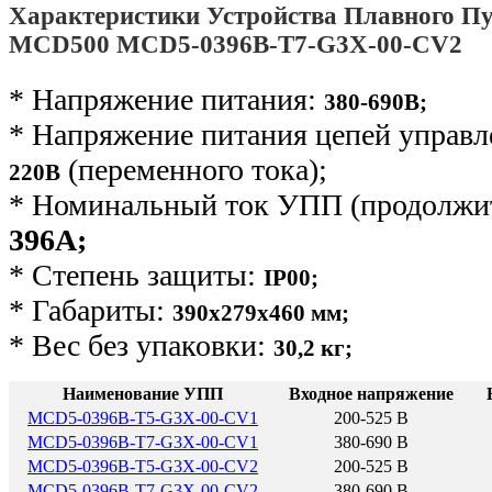
Характеристики Устройства Плавного Пу
MCD500 MCD5-0396B-T7-G3X-00-CV2
* Напряжение питания:
380-690В;
* Напряжение питания цепей управ
(переменного тока);
220В
* Номинальный ток УПП (продолжит
396А;
* Степень защиты:
IP00;
* Габариты:
390х279х460 мм;
* Вес без упаковки:
30,2 кг
;
Наименование УПП
Входное напряжение
MCD5-0396B-T5-G3X-00-CV1
200-525 В
MCD5-0396B-T7-G3X-00-CV1
380-690 В
MCD5-0396B-T5-G3X-00-CV2
200-525 В
MCD5-0396B-T7-G3X-00-CV2
380-690 В