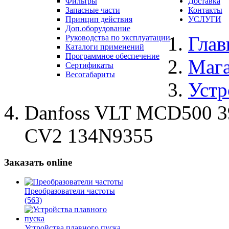
Фильтры
Доставка
Запасные части
Контакты
Принцип действия
УСЛУГИ
Доп.оборудование
Глав
Руководства по эксплуатации
Каталоги применений
Программное обеспечение
Маг
Сертификаты
Весогабариты
Устр
Danfoss VLT MCD500 
CV2 134N9355
Заказать online
Преобразователи частоты
(563)
Устройства плавного пуска