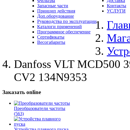
Фильтры
Доставка
Запасные части
Контакты
Принцип действия
УСЛУГИ
Доп.оборудование
Глав
Руководства по эксплуатации
Каталоги применений
Программное обеспечение
Маг
Сертификаты
Весогабариты
Устр
Danfoss VLT MCD500 
CV2 134N9353
Заказать online
Преобразователи частоты
(563)
Устройства плавного пуска