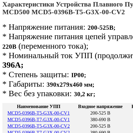
Характеристики Устройства Плавного Пу
MCD500 MCD5-0396B-T5-G3X-00-CV2
* Напряжение питания:
200-525В;
* Напряжение питания цепей управ
(переменного тока);
220В
* Номинальный ток УПП (продолжит
396А;
* Степень защиты:
IP00;
* Габариты:
390х279х460 мм;
* Вес без упаковки:
30,2 кг
;
Наименование УПП
Входное напряжение
MCD5-0396B-T5-G3X-00-CV1
200-525 В
MCD5-0396B-T7-G3X-00-CV1
380-690 В
MCD5-0396B-T5-G3X-00-CV2
200-525 В
MCD5-0396B-T7-G3X-00-CV2
380-690 В