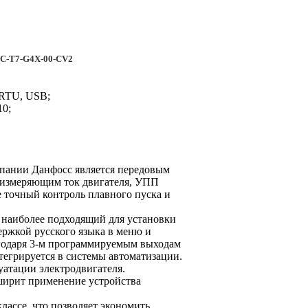
0C-T7-G4X-00-CV2
 RTU, USB;
10;
пании Данфосс является передовым
, измеряющим ток двигателя, УПП
е точный контроль плавного пуска и
наиболее подходящий для установки
ржкой русского языка в меню и
лагодаря 3-м программируемым выходам
тегрируется в системы автоматизации.
тации электродвигателя.
сширит применение устройства
ссе, что позволяет экономить