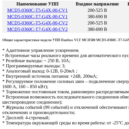
Наименование УПП
Входное напряжение
MCD5-0360C-T5-G4X-00-CV1
200-525 В
MCD5-0360C-T7-G4X-00-CV1
380-690 В
MCD5-0360C-T5-G4X-00-CV2
200-525 В
MCD5-0360C-T7-G4X-00-CV2
380-690 В
Общие характеристики модели УПП Danfoss VLT MCD500 MCD5-0360C-T7-G4
* Адаптивное управление ускорением
;
Встроенные часы реального времени для автоматического пуск
*
* Релейные выходы: ~ 250 В, 10А;
* Программируемые выходы: 3;
* Аналоговый выход: 0-12В, 0-20мА ;
* Внутренний источник питания: +24В, 200мА;
* Регулируемое положение силовых шин – подключение сверху 
1600 А, 160 – 850 кВт);
* Торможение постоянным током, равномерно распределяемым 
* Встроенная возможность последовательного соединения обмот
шестипроводное соединение);
* Журналы событий (99 событий) и отключений обеспечивают
отключениях и производительности;
* Дисплей: 4-строчный;
* Температура окружающей среды во время работы: от -25°С до