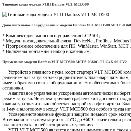
Типовые коды модели УПП Danfoss VLT MCD500
Дополнительное оборудование к модели Danfoss VLT MCD500 MCD5-036
* Комплект для выносного управления LCP 501;
* Модули последовательной связи: DeviceNet, Profibus, Modbus
* Программное обеспечение для ПК: WinMaster, WinStart, MCT 
* Включены монтажный набор и кабель 3м;
Применение модели Danfoss VLT MCD500 MCD5-0360C-T7-G4X-00-CV2
Устройство плавного пуска (софт стартер) VLT MCD500 ком
решением для запуска электродвигателей. Благодаря датчикам
имеет обратную связь с оборудованием. Это обеспечивает боле
остановки.
Адаптивное управление ускорением автоматически выберет 
режим запуска. Четырехстрочный графический дисплей с подде
клавиатура значительно облегчат настройку софт стартера. Б
и 1-му аналоговому выходу, VLT MCD500 без особого труда ин
Усовершенствованные функции защиты повысят срок эксплуа
Возможность эксплуатации от -25°С до +60°С значительно ра
плавного пуска в неблагоприятных условиях.
УПП VLT MCD500 является одним из наименьших в своем кла