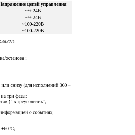
Напряжение цепей управления
~/+ 24В
~/+ 24В
~100-220В
~100-220В
X-00-CV2
а/останова ;
или снизу (для исполнений 360 –
на три фазы;
ок ( “в треугольник”,
 информацией о событиях,
 +60°С;