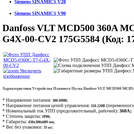
Siemens SINAMICS V20
Siemens SINAMICS V90
Danfoss VLT MCD500 360A MC
G4X-00-CV2 175G5584
(Код:
1
Увеличить
изображение
Характеристики Устройства Плавного Пуска Danfoss VLT MCD500 MCD5
* Напряжение питания:
380-690В;
* Напряжение питания цепей управления:
(переменного 
110-220В
* Номинальный ток УПП (продолжительный, рабочий):
360А;
* Степень защиты:
IP00;
* Габариты:
430х300х689 мм;
* Вес без упаковки:
35 кг
;