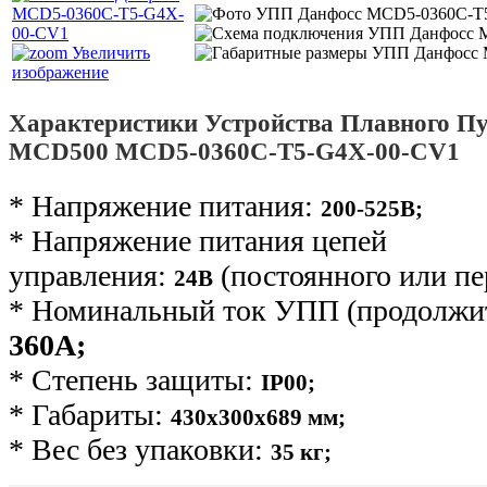
Увеличить
изображение
Характеристики Устройства Плавного Пу
MCD500 MCD5-0360C-T5-G4X-00-CV1
* Напряжение питания:
200-525В;
* Напряжение питания цепей
управления:
(постоянного или пе
24В
* Номинальный ток УПП (продолжит
360А;
* Степень защиты:
IP00;
* Габариты:
430х300х689 мм;
* Вес без упаковки:
35 кг
;