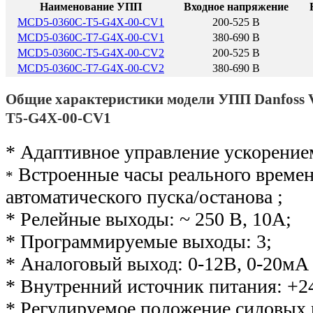
Наименование УПП
Входное напряжение
MCD5-0360C-T5-G4X-00-CV1
200-525 В
MCD5-0360C-T7-G4X-00-CV1
380-690 В
MCD5-0360C-T5-G4X-00-CV2
200-525 В
MCD5-0360C-T7-G4X-00-CV2
380-690 В
Общие характеристики модели УПП Danfos
T5-G4X-00-CV1
* Адаптивное управление ускорение
Встроенные часы реального времен
*
автоматического пуска/останова ;
* Релейные выходы: ~ 250 В, 10А;
* Программируемые выходы: 3;
* Аналоговый выход: 0-12В, 0-20мА 
* Внутренний источник питания: +2
* Регулируемое положение силовых