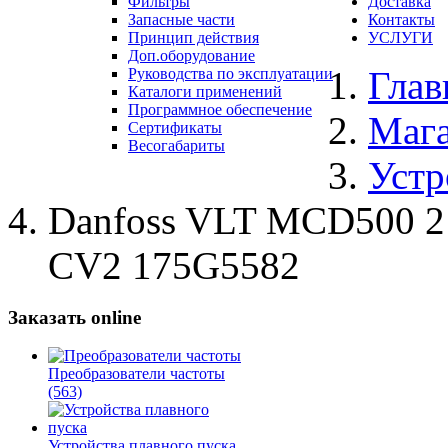
Фильтры
Доставка
Запасные части
Контакты
Принцип действия
УСЛУГИ
Доп.оборудование
Глав
Руководства по эксплуатации
Каталоги применений
Программное обеспечение
Маг
Сертификаты
Весогабариты
Устр
Danfoss VLT MCD500 
CV2 175G5582
Заказать online
Преобразователи частоты
(563)
Устройства плавного пуска