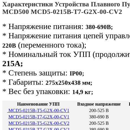
Характеристики Устройства Плавного Пу
MCD500 MCD5-0215B-T7-G2X-00-CV2
* Напряжение питания:
380-690В;
* Напряжение питания цепей управ
(переменного тока);
220В
* Номинальный ток УПП (продолжит
215А;
* Степень защиты:
IP00;
* Габариты:
275х250х438 мм;
* Вес без упаковки:
14,9 кг
;
Наименование УПП
Входное напряжение
MCD5-0215B-T5-G2X-00-CV1
200-525 В
MCD5-0215B-T7-G2X-00-CV1
380-690 В
MCD5-0215B-T5-G2X-00-CV2
200-525 В
MCD5-0215B-T7-G2X-00-CV2
380-690 В