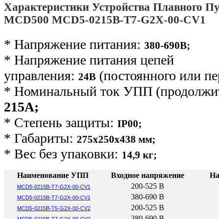
Характеристики Устройства Плавного Пу
MCD500 MCD5-0215B-T7-G2X-00-CV1
* Напряжение питания:
380-690В;
* Напряжение питания цепей
управления:
(постоянного или пе
24В
* Номинальный ток УПП (продолжит
215А;
* Степень защиты:
IP00;
* Габариты:
275х250х438 мм;
* Вес без упаковки:
14,9 кг
;
Наименование УПП
Входное напряжение
На
200-525 В
MCD5-0215B-T7-G2X-00-CV1
380-690 В
MCD5-0215B-T7-G2X-00-CV1
200-525 В
MCD5-0215B-T5-G2X-00-CV2
380-690 В