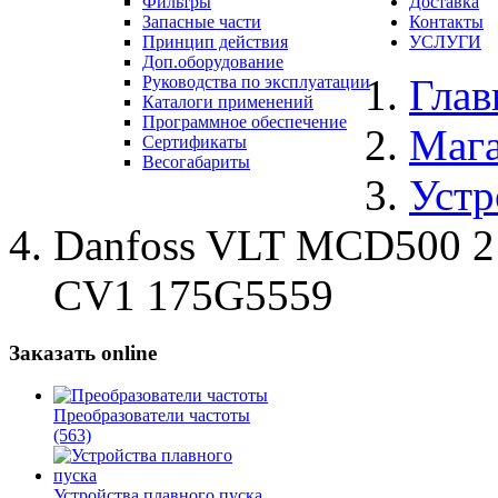
Фильтры
Доставка
Запасные части
Контакты
Принцип действия
УСЛУГИ
Доп.оборудование
Глав
Руководства по эксплуатации
Каталоги применений
Программное обеспечение
Маг
Сертификаты
Весогабариты
Устр
Danfoss VLT MCD500 
CV1 175G5559
Заказать online
Преобразователи частоты
(563)
Устройства плавного пуска