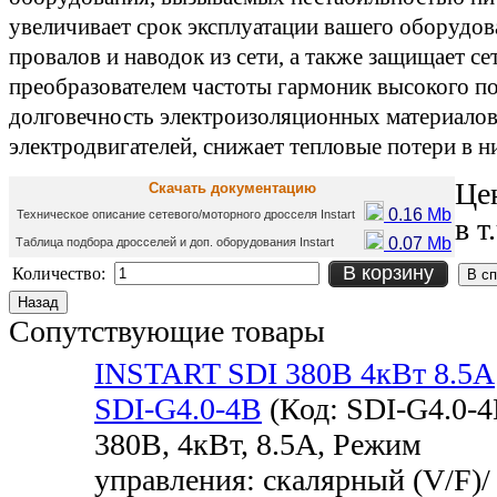
увеличивает срок эксплуатации вашего оборудов
провалов и наводок из сети, а также защищает се
преобразователем частоты гармоник высокого по
долговечность электроизоляционных материалов
электродвигателей, снижает тепловые потери в н
Це
Скачать документацию
0.16
Mb
Техническое описание сетевого/моторного дросселя Instart
в т
0.07
Mb
Таблица подбора дросселей и доп. оборудования Instart
В корзину
Количество:
Сопутствующие товары
INSTART SDI 380В 4кВт 8.5А
SDI-G4.0-4B
(Код:
SDI-G4.0-
380В, 4кВт, 8.5А, Режим
управления: скалярный (V/F)/