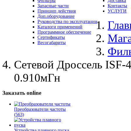
Фильтры
Доставка
Запасные части
Контакты
Принцип действия
УСЛУГИ
Доп.оборудование
Глав
Руководства по эксплуатации
Каталоги применений
Программное обеспечение
Маг
Сертификаты
Весогабариты
Фил
Сетевой Дроссель ISF-4
0.910мГн
Заказать online
Преобразователи частоты
(563)
Устройства плавного пуска