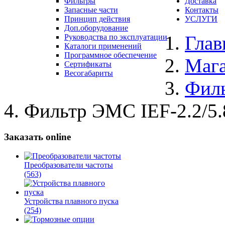
Фильтры
Доставка
Запасные части
Контакты
Принцип действия
УСЛУГИ
Доп.оборудование
Глав
Руководства по эксплуатации
Каталоги применений
Программное обеспечение
Маг
Сертификаты
Весогабариты
Фил
Фильтр ЭМС IEF-2.2/5.
Заказать online
Преобразователи частоты
(563)
Устройства плавного пуска
(254)