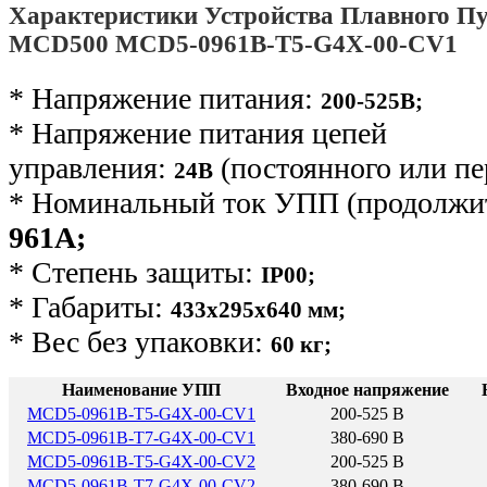
Характеристики Устройства Плавного Пу
MCD500 MCD5-0961B-T5-G4X-00-CV1
* Напряжение питания:
200-525В;
* Напряжение питания цепей
управления:
(постоянного или пе
24В
* Номинальный ток УПП (продолжит
961А;
* Степень защиты:
IP00;
* Габариты:
433х295х640 мм;
* Вес без упаковки:
60 кг
;
Наименование УПП
Входное напряжение
MCD5-0961B-T5-G4X-00-CV1
200-525 В
MCD5-0961B-T7-G4X-00-CV1
380-690 В
MCD5-0961B-T5-G4X-00-CV2
200-525 В
MCD5-0961B-T7-G4X-00-CV2
380-690 В