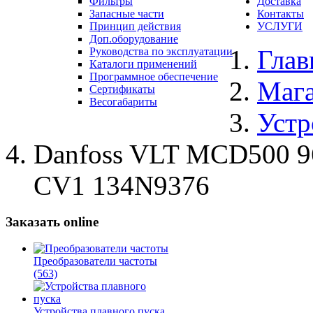
Фильтры
Доставка
Запасные части
Контакты
Принцип действия
УСЛУГИ
Доп.оборудование
Глав
Руководства по эксплуатации
Каталоги применений
Программное обеспечение
Маг
Сертификаты
Весогабариты
Устр
Danfoss VLT MCD500 
CV1 134N9376
Заказать online
Преобразователи частоты
(563)
Устройства плавного пуска