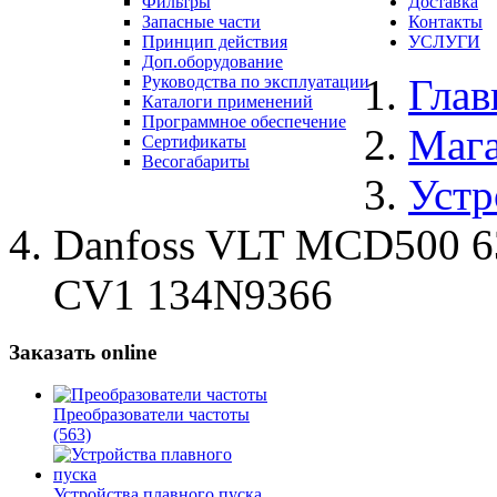
Фильтры
Доставка
Запасные части
Контакты
Принцип действия
УСЛУГИ
Доп.оборудование
Глав
Руководства по эксплуатации
Каталоги применений
Программное обеспечение
Маг
Сертификаты
Весогабариты
Устр
Danfoss VLT MCD500 
CV1 134N9366
Заказать online
Преобразователи частоты
(563)
Устройства плавного пуска