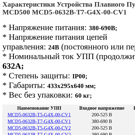
Характеристики Устройства Плавного Пу
MCD500 MCD5-0632B-T7-G4X-00-CV1
* Напряжение питания:
380-690В;
* Напряжение питания цепей
управления:
(постоянного или пе
24В
* Номинальный ток УПП (продолжит
632А;
* Степень защиты:
IP00;
* Габариты:
433х295х640 мм;
* Вес без упаковки:
60 кг
;
Наименование УПП
Входное напряжение
MCD5-0632B-T5-G4X-00-CV1
200-525 В
MCD5-0632B-T7-G4X-00-CV1
380-690 В
MCD5-0632B-T5-G4X-00-CV2
200-525 В
MCD5-0632B-T7-G4X-00-CV2
380-690 В