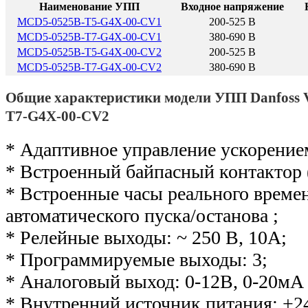
Наименование УПП
Входное напряжение
MCD5-0525B-T5-G4X-00-CV1
200-525 В
MCD5-0525B-T7-G4X-00-CV1
380-690 В
MCD5-0525B-T5-G4X-00-CV2
200-525 В
MCD5-0525B-T7-G4X-00-CV2
380-690 В
Общие характеристики модели УПП Danfos
T7-G4X-00-CV2
* Адаптивное управление ускорение
* Встроенный байпасный контактор 
* Встроенные часы реального време
автоматического пуска/останова ;
* Релейные выходы: ~ 250 В, 10А;
* Программируемые выходы: 3;
* Аналоговый выход: 0-12В, 0-20мА 
* Внутренний источник питания: +2