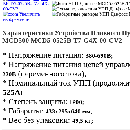
Увеличить
изображение
Характеристики Устройства Плавного Пу
MCD500 MCD5-0525B-T7-G4X-00-CV2
* Напряжение питания:
380-690В;
* Напряжение питания цепей управ
(переменного тока);
220В
* Номинальный ток УПП (продолжит
525А;
* Степень защиты:
IP00;
* Габариты:
433х295х640 мм;
* Вес без упаковки:
49,5 кг
;