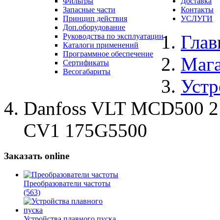
Фильтры
Доставка
Запасные части
Контакты
Принцип действия
УСЛУГИ
Доп.оборудование
Глав
Руководства по эксплуатации
Каталоги применений
Программное обеспечение
Маг
Сертификаты
Весогабариты
Устр
Danfoss VLT MCD500 
CV1 175G5500
Заказать online
Преобразователи частоты
(563)
Устройства плавного пуска