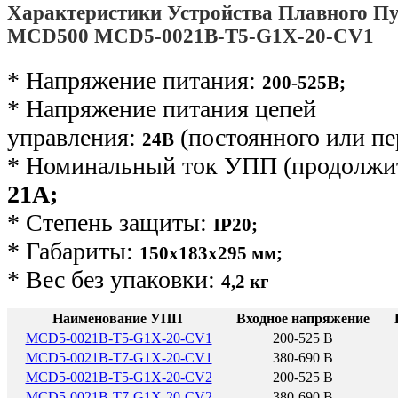
Характеристики Устройства Плавного Пу
MCD500 MCD5-0021B-T5-G1X-20-CV1
* Напряжение питания:
200-525В;
* Напряжение питания цепей
управления:
(постоянного или пе
24В
* Номинальный ток УПП (продолжит
21А;
* Степень защиты:
IP20;
* Габариты:
150х183х295 мм;
* Вес без упаковки:
4,2 кг
Наименование УПП
Входное напряжение
MCD5-0021B-T5-G1X-20-CV1
200-525 В
MCD5-0021B-T7-G1X-20-CV1
380-690 В
MCD5-0021B-T5-G1X-20-CV2
200-525 В
MCD5-0021B-T7-G1X-20-CV2
380-690 В