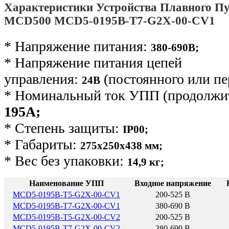
Характеристики Устройства Плавного Пу
MCD500 MCD5-0195B-T7-G2X-00-CV1
* Напряжение питания:
380-690В;
* Напряжение питания цепей
управления:
(постоянного или пе
24В
* Номинальный ток УПП (продолжит
195А;
* Степень защиты:
IP00;
* Габариты:
275х250х438 мм;
* Вес без упаковки:
14,9 кг
;
Наименование УПП
Входное напряжение
MCD5-0195B-T5-G2X-00-CV1
200-525 В
MCD5-0195B-T7-G2X-00-CV1
380-690 В
MCD5-0195B-T5-G2X-00-CV2
200-525 В
MCD5-0195B-T7-G2X-00-CV2
380-690 В