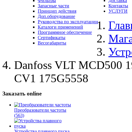
Фильтры
Доставка
Запасные части
Контакты
Принцип действия
УСЛУГИ
Доп.оборудование
Глав
Руководства по эксплуатации
Каталоги применений
Программное обеспечение
Маг
Сертификаты
Весогабариты
Устр
Danfoss VLT MCD500 
CV1 175G5558
Заказать online
Преобразователи частоты
(563)
Устройства плавного пуска