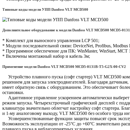
Типовые коды модели УПП Danfoss VLT MCD500
Дополнительное оборудование к модели Danfoss VLT MCD500 MCD5-013
* Комплект для выносного управления LCP 501;
* Модули последовательной связи: DeviceNet, Profibus, Modbus
* Программное обеспечение для ПК: WinMaster, WinStart, MCT 
* Включены монтажный набор и кабель 3м;
Применение модели Danfoss VLT MCD500 MCD5-0131B-T5-G2X-00-CV2
Устройство плавного пуска (софт стартер) VLT MCD500 ком
решением для запуска электродвигателей. Благодаря датчикам
имеет обратную связь с оборудованием. Это обеспечивает боле
остановки.
Адаптивное управление ускорением автоматически выберет 
режим запуска. Четырехстрочный графический дисплей с подде
клавиатура значительно облегчат настройку софт стартера. Б
и 1-му аналоговому выходу, VLT MCD500 без особого труда ин
Усовершенствованные функции защиты повысят срок эксплуа
Возможность эксплуатации от -25°С до +60°С значительно ра
плавного пуска в неблагоприятных условиях.