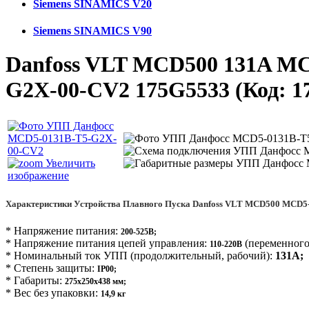
Siemens SINAMICS V20
Siemens SINAMICS V90
Danfoss VLT MCD500 131A MC
G2X-00-CV2 175G5533
(Код:
1
Увеличить
изображение
Характеристики Устройства Плавного Пуска Danfoss VLT MCD500 MCD5
* Напряжение питания:
200-525В;
* Напряжение питания цепей управления:
(переменного 
110-220В
* Номинальный ток УПП (продолжительный, рабочий):
131А;
* Степень защиты:
IP00;
* Габариты:
275х250х438 мм;
* Вес без упаковки:
14,9 кг