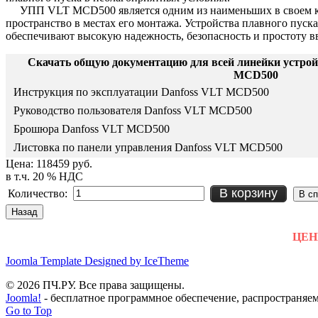
УПП VLT MCD500 является одним из наименьших в своем кла
пространство в местах его монтажа. Устройства плавного пу
обеспечивают высокую надежность, безопасность и простоту в
Скачать общую документацию для всей линейки устрой
MCD500
Инструкция по эксплуатации Danfoss VLT MCD500
Руководство пользователя Danfoss VLT MCD500
Брошюра Danfoss VLT MCD500
Листовка по панели управления Danfoss VLT MCD500
Цена:
118459 руб.
в т.ч. 20 % НДС
В корзину
Количество:
ЦЕНЫ
Joomla Template Designed by IceTheme
© 2026 ПЧ.РУ. Все права защищены.
Joomla!
- бесплатное программное обеспечение, распространяе
Go to Top