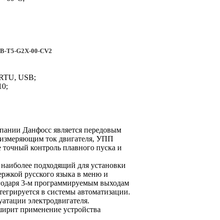
1B-T5-G2X-00-CV2
 RTU, USB;
10;
пании Данфосс является передовым
, измеряющим ток двигателя, УПП
е точный контроль плавного пуска и
наиболее подходящий для установки
ржкой русского языка в меню и
лагодаря 3-м программируемым выходам
тегрируется в системы автоматизации.
тации электродвигателя.
сширит применение устройства