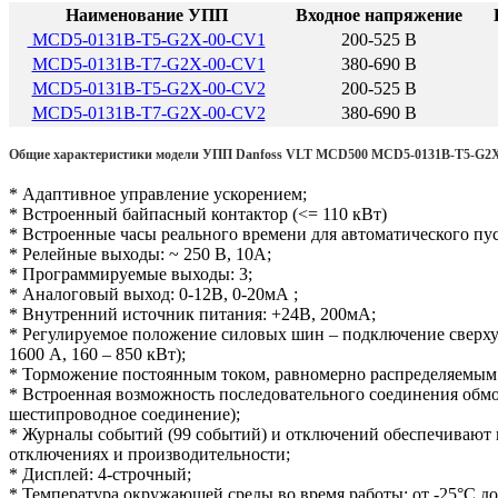
Наименование УПП
Входное напряжение
MCD5-0131B-T5-G2X-00-CV1
200-525 В
MCD5-0131B-T7-G2X-00-CV1
380-690 В
MCD5-0131B-T5-G2X-00-CV2
200-525 В
MCD5-0131B-T7-G2X-00-CV2
380-690 В
Общие характеристики модели УПП Danfoss VLT MCD500 MCD5-0131B-T5-G2
* Адаптивное управление ускорением;
* Встроенный байпасный контактор (<= 110 кВт)
* Встроенные часы реального времени для автоматического пус
* Релейные выходы: ~ 250 В, 10А;
* Программируемые выходы: 3;
* Аналоговый выход: 0-12В, 0-20мА ;
* Внутренний источник питания: +24В, 200мА;
* Регулируемое положение силовых шин – подключение сверху 
1600 А, 160 – 850 кВт);
* Торможение постоянным током, равномерно распределяемым 
* Встроенная возможность последовательного соединения обмот
шестипроводное соединение);
* Журналы событий (99 событий) и отключений обеспечивают
отключениях и производительности;
* Дисплей: 4-строчный;
* Температура окружающей среды во время работы: от -25°С до