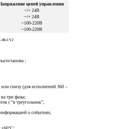
Напряжение цепей управления
~/+ 24В
~/+ 24В
~100-220В
~100-220В
X-00-CV2
ка/останова ;
или снизу (для исполнений 360 –
на три фазы;
ок ( “в треугольник”,
 информацией о событиях,
 +60°С;