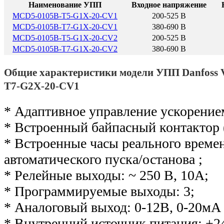
Наименование УПП
Входное напряжение
MCD5-0105B-T5-G1X-20-CV1
200-525 В
MCD5-0105B-T7-G1X-20-CV1
380-690 В
MCD5-0105B-T5-G1X-20-CV2
200-525 В
MCD5-0105B-T7-G1X-20-CV2
380-690 В
Общие характеристики модели УПП Danfos
T7-G2X-20-CV1
* Адаптивное управление ускорение
* Встроенный байпасный контактор 
* Встроенные часы реального време
автоматического пуска/останова ;
* Релейные выходы: ~ 250 В, 10А;
* Программируемые выходы: 3;
* Аналоговый выход: 0-12В, 0-20мА 
* Внутренний источник питания: +2