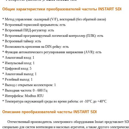
Общие характеристики преобразователей частоты INSTART SDI
* Метод управления: скалярный (V/F), векторный (без обратной связи)
* Встроенный тормозной прерыватель: есть
* Встроенный ПИД-регулятор: есть
* Встроенный программируемый логический контроллер (ПЛК): есть
* Встроенный таймер: есть
* Возможность крепления на DIN-рейку: есть
* Функция автоматического регулирования напряжения (АVR): есть
* Аналоговый вход: 1
* Импульсный вход: 1
* Цифровой вход: 5
* Аналоговый выход: 1
* Релейный выход: 1
* Выход с открытым коллектором: 1
* Выходная частота: 0 - 600 Гц
* Интерфейсы: Modbus RTU
* Температура окружающей среды во время работы: от -10°С до +40°С
Описание преобразователей частоты INSTART SDI
Отечественный производитель электронного оборудования Instart представляет SDI
специально для систем вентиляции и насосных агрегатов, а также другого электричес