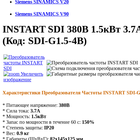
Siemens SINAMICS V20
Siemens SINAMICS V90
INSTART SDI 380В 1.5кВт 3.7
(Код:
SDI-G1.5-4B
)
Увеличить
изображение
Характеристики Преобразователя Частоты INSTART SDI-G
* Питающее напряжение:
38
0В
* Сила тока:
3.7
А
* Мощность:
1.5
кВт
* Запас по мощности в течение 60 с:
150%
* Степень защиты:
IP20
* Вес:
0
.
9 кг
* Габариты (ШхВхГ):
82
х145х125 мм