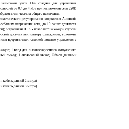
невысокой ценой. Они созданы для управления
щностей от 0,4 до 4 кВт при напряжении сети 220В
разователя частоты общего назначения.
оматического регулирования напряжения Automatic
олебаниях напряжения сети, до 10 защит двигателя
ней); встроенный ПЛК - позволяет на каждой ступени
простой доступ к вентилятору охлаждения; возможна
зным прерывателем, съемной панелью управления с
одов; 1 вход для высокоскоростного импульсного
ейный выход; 1 аналоговый выход. Обмен данными
 кабель длиной 2 метра)
и кабель длиной 3 метра)