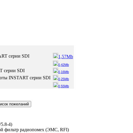
ART серии SDI
1,57Mb
0,42Mb
T серии SDI
0,16Mb
тоты INSTART серии SDI
0,25Mb
0,55Mb
/5.8-4
)
ой фильтр радиопомех (ЭМС, RFI)