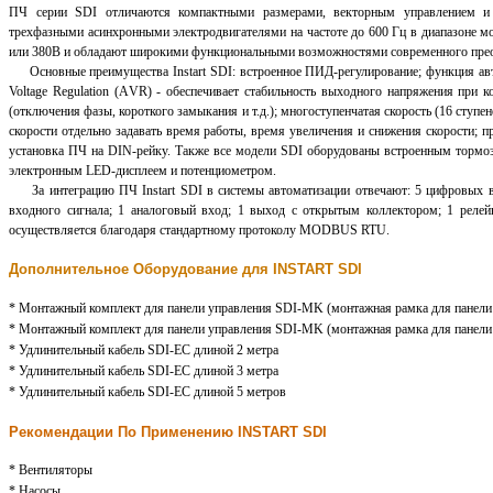
ПЧ серии SDI отличаются компактными размерами, векторным управлением и 
трехфазными асинхронными электродвигателями на частоте до 600 Гц в диапазоне мо
или 380В и обладают широкими функциональными возможностями современного преоб
Основные преимущества Instart SDI: встроенное ПИД-регулирование; функция авт
Voltage Regulation (АVR) - обеспечивает стабильность выходного напряжения при к
(отключения фазы, короткого замыкания и т.д.); многоступенчатая скорость (16 ступе
скорости отдельно задавать время работы, время увеличения и снижения скорости; 
установка ПЧ на DIN-рейку. Также все модели SDI оборудованы встроенным тормо
электронным LED-дисплеем и потенциометром.
За интеграцию ПЧ Instart SDI в системы автоматизации отвечают: 5 цифровых вх
входного сигнала; 1 аналоговый вход; 1 выход с открытым коллектором; 1 рел
осуществляется благодаря стандартному протоколу MODBUS RTU.
Дополнительное Оборудование для INSTART SDI
* Монтажный комплект для панели управления SDI-MK (монтажная рамка для панели и
* Монтажный комплект для панели управления SDI-MK (монтажная рамка для панели 
* Удлинительный кабель SDI-EC длиной 2 метра
* Удлинительный кабель SDI-EC длиной 3 метра
* Удлинительный кабель SDI-EC длиной 5 метров
Рекомендации По Применению INSTART SDI
* Вентиляторы
* Насосы