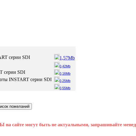
ART серии SDI
1,57Mb
0,42Mb
T серии SDI
0,16Mb
тоты INSTART серии SDI
0,25Mb
0,55Mb
 на сайте могут быть не актуальными, запрашивайте мене