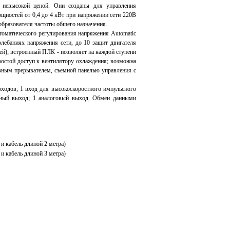
невысокой ценой. Они созданы для управления
щностей от 0,4 до 4 кВт при напряжении сети 220В
разователя частоты общего назначения.
оматического регулирования напряжения Automatic
олебаниях напряжения сети, до 10 защит двигателя
ней); встроенный ПЛК - позволяет на каждой ступени
простой доступ к вентилятору охлаждения; возможна
зным прерывателем, съемной панелью управления с
одов; 1 вход для высокоскоростного импульсного
ейный выход; 1 аналоговый выход. Обмен данными
 кабель длиной 2 метра)
и кабель длиной 3 метра)