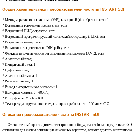
Общие характеристики преобразователей частоты INSTART SDI
* Метод управления: скалярный (V/F), векторный (без обратной связи)
* Встроенный тормозной прерыватель: есть
* Встроенный ПИД-регулятор: есть
* Встроенный программируемый логический контроллер (ПЛК): есть
* Встроенный таймер: есть
* Возможность крепления на DIN-рейку: есть
* Функция автоматического регулирования напряжения (АVR): есть
* Аналоговый вход: 1
* Импульсный вход: 1
* Цифровой вход: 5
* Аналоговый выход: 1
* Релейный выход: 1
* Выход с открытым коллектором: 1
* Выходная частота: 0 - 600 Гц
* Интерфейсы: Modbus RTU
* Температура окружающей среды во время работы: от -10°С до +40°С
Описание преобразователей частоты INSTART SDI
Отечественный производитель электронного оборудования Instart представляет SDI
специально для систем вентиляции и насосных агрегатов, а также другого электричес