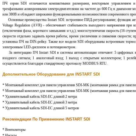
ПЧ серии SDI отличаются компактными размерами, векторным управлением и 
трехфазными асинхронными электродвигателями на частоте до 600 Гц в диапазоне мо
или 380В и обладают широкими функциональными возможностями современного преоб
Основные преимущества Instart SDI: встроенное ПИД-регулирование; функция авт
Voltage Regulation (АVR) - обеспечивает стабильность выходного напряжения при к
(отключения фазы, короткого замыкания и т.д.); многоступенчатая скорость (16 ступе
скорости отдельно задавать время работы, время увеличения и снижения скорости; 
установка ПЧ на DIN-рейку. Также все модели SDI оборудованы встроенным тормо
электронным LED-дисплеем и потенциометром.
За интеграцию ПЧ Instart SDI в системы автоматизации отвечают: 5 цифровых вх
входного сигнала; 1 аналоговый вход; 1 выход с открытым коллектором; 1 рел
осуществляется благодаря стандартному протоколу MODBUS RTU.
Дополнительное Оборудование для INSTART SDI
* Монтажный комплект для панели управления SDI-MK (монтажная рамка для панели и
* Монтажный комплект для панели управления SDI-MK (монтажная рамка для панели 
* Удлинительный кабель SDI-EC длиной 2 метра
* Удлинительный кабель SDI-EC длиной 3 метра
* Удлинительный кабель SDI-EC длиной 5 метров
Рекомендации По Применению INSTART SDI
* Вентиляторы
* Насосы