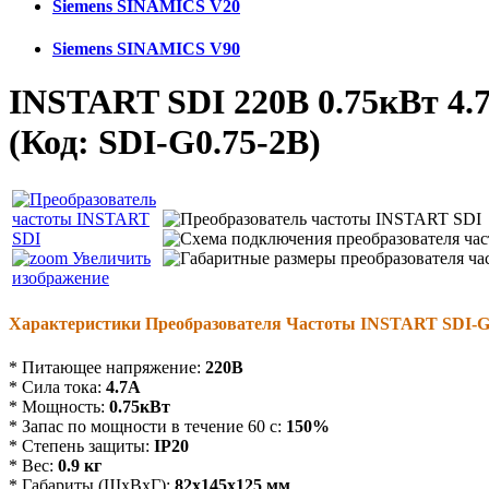
Siemens SINAMICS V20
Siemens SINAMICS V90
INSTART SDI 220В 0.75кВт 4.
(Код:
SDI-G0.75-2B
)
Увеличить
изображение
Характеристики Преобразователя Частоты INSTART SDI-G
* Питающее напряжение:
220В
* Сила тока:
4.7
А
* Мощность:
0.75кВт
* Запас по мощности в течение 60 с:
150%
* Степень защиты:
IP20
* Вес:
0.9 кг
* Габариты (ШхВхГ):
82х145х125 мм