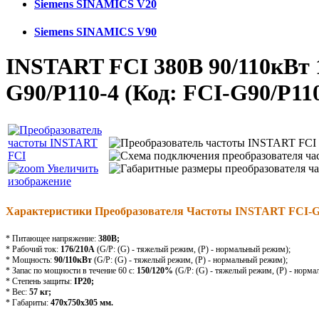
Siemens SINAMICS V20
Siemens SINAMICS V90
INSTART FCI 380В 90/110кВт 
G90/P110-4
(Код:
FCI-G90/P11
Увеличить
изображение
Характеристики Преобразователя Частоты INSTART FCI-G
* Питающее напряжение:
380В;
* Рабочий ток:
176/210А
(G/P: (G) - тяжелый режим, (Р) - нормальный режим);
* Мощность:
90/110кВт
(G/P: (G) - тяжелый режим, (Р) - нормальный режим);
* Запас по мощности в течение 60 с:
150/120%
(G/P: (G) - тяжелый режим, (Р) - норма
* Степень защиты:
IP20;
* Вес:
57
кг;
* Габариты:
470x750x305 мм.