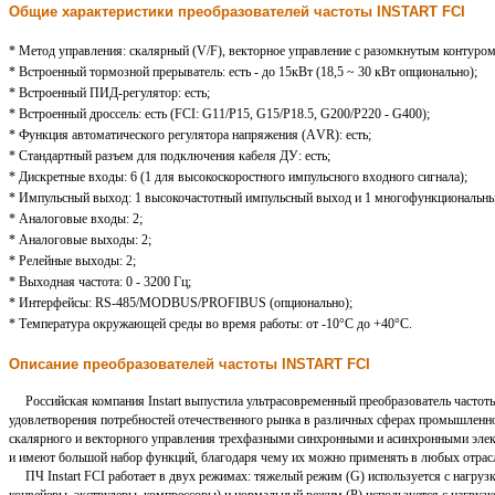
Общие характеристики преобразователей частоты INSTART FCI
* Метод управления: скалярный (V/F), векторное управление с разомкнутым контуром
* Встроенный тормозной прерыватель: есть - до 15кВт (18,5 ~ 30 кВт опционально);
* Встроенный ПИД-регулятор: есть;
* Встроенный дроссель: есть (FCI: G11/P15, G15/P18.5, G200/P220 - G400);
* Функция автоматического регулятора напряжения (АVR): есть;
* Стандартный разъем для подключения кабеля ДУ: есть;
* Дискретные входы: 6 (1 для высокоскоростного импульсного входного сигнала);
* Импульсный выход: 1 высокочастотный импульсный выход и 1 многофункциональны
* Аналоговые входы: 2;
* Аналоговые выходы: 2;
* Релейные выходы: 2;
* Выходная частота: 0 - 3200 Гц;
* Интерфейсы: RS-485/MODBUS/PROFIBUS (опционально);
* Температура окружающей среды во время работы: от -10°С до +40°С.
Описание преобразователей частоты INSTART FCI
Российская компания Instart выпустила ультрасовременный преобразователь частоты
удовлетворения потребностей отечественного рынка в различных сферах промышленно
скалярного и векторного управления трехфазными синхронными и асинхронными элек
и имеют большой набор функций, благодаря чему их можно применять в любых отрас
ПЧ Instart FCI работает в двух режимах: тяжелый режим (G) используется с нагру