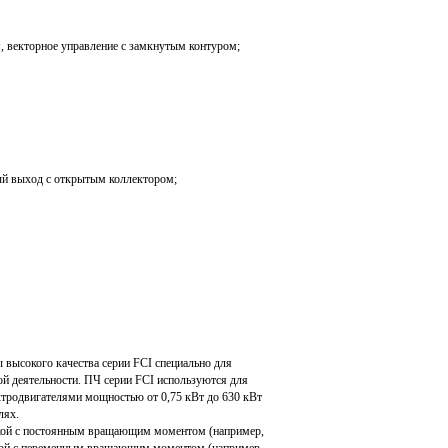
, векторное управление с замкнутым контуром;
й выход с открытым коллектором;
 высокого качества серии FСI специально для
й деятельности. ПЧ серии FCI используются для
тродвигателями мощностью от 0,75 кВт до 630 кВт
лях.
зкой с постоянным вращающим моментом (например,