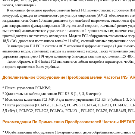
конвейеры, экструдеры, компрессоры) и нормальный режим (P) используется с нагр
насосы, вентиляторы).
К основным функциям преобразователей Instart FCI можно отнести: встроенное ПИ
контуром); функция автоматического регулятора напряжения (АVR) -обеспечивает ст
напряжения сети; более 10 защит двигателя (от колебаний напряжения, отключения фа
для непрерывного функционирования 16 ступенчатой скорости; толчковый режим упра
вычислений; автоматическое управление 4 насосами и 1 дополнительным; наличие ста
простой доступ к вентилятору охлаждения. Модели FCI оборудованы тормозным прерыв
18,5 кВт), дросселем постоянного тока (от 11 кВт), съемной панелью управления с 
За интеграцию ПЧ FCI в системы АСУ отвечают 6 цифровых входов (1 для высокоск
аналоговых входа, 2 релейных выхода и 2 аналоговых выхода. Также установлено со
управлять параметрами ПЧ через компьютер благодаря связи по протоколам: RS-48
Таким образом, в ПЧ Instart FCI выполняется гибкая настройка параметров, чтобы 
и сделать применение более удобным.
Дополнительное Оборудование Преобразователей Частоты
INSTAR
* Панель управления FCI-KP-S;
* Удлинительные кабели для панели FCI-KP-S (1, 3, 5, 8 метров);
* Монтажные комплекты FCI-MK-S для панели управления FCI-KP-S (кабель 1, 3, 5, 8
* Платы расширения (FCI-PG1, FCI-PG2, FCI-PG3, FCI-PG4, FCI-I/О1, FCI-I/О2, FCI-
5,5 кВт).1, FCI-PG2, FCI-PG3, FCI-PG4, FCI-I/О1, FCI-I/О2, FCI-ZS, FCI-RS485, FCI-D
Рекомендации По Применению Преобразователей Частоты INSTAR
* Обрабатывающие оборудование (Токарные станки, деревообрабатывающие станки, св