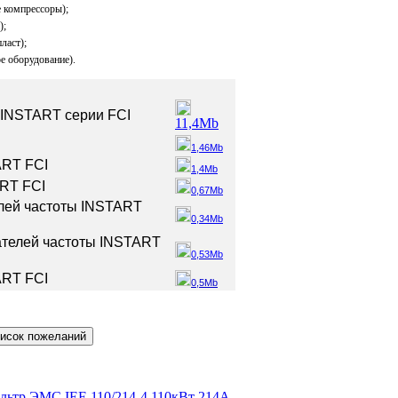
 компрессоры);
);
ласт);
е оборудование).
 INSTART серии FCI
11,4Mb
1,46Mb
ART FCI
1,4Mb
RT FCI
0,67Mb
лей частоты INSTART
0,34Mb
ателей частоты INSTART
0,53Mb
ART FCI
0,5Mb
льтр ЭМС IEF-110/214-4 110кВт 214А