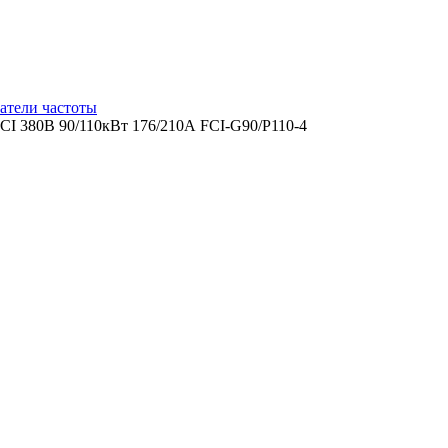
атели частоты
I 380В 90/110кВт 176/210А FCI-G90/P110-4