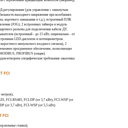
узкой с переменным вращающим моментом (например,
Д-регулирование (для управления с замкнутым
абильность выходного напряжения при колебаниях
зы, короткого замыкания и т.д.); встроенный ПЛК
вления (JOG); 2 встроенных таймера и модуль
ндартного разъема для подключения кабеля ДУ,
ателем (встроенный - до 15 кВт, опционально - от
электронным LED-дисплеем и потенциометром.
оростного импульсного входного сигнала), 2
временное программное обеспечение, позволяющее
5; MODBUS; PROFIBUS (опция).
удовлетворить специфические требования заказчика
T FCI
 метров);
ZS, FCI-RS485, FCI-DP (от 3,7 кВт), FCI-WSP (от
P (от 3,7 кВт), FCI-WSP (от 5,5 кВт).
T FCI
ерлильные станки);