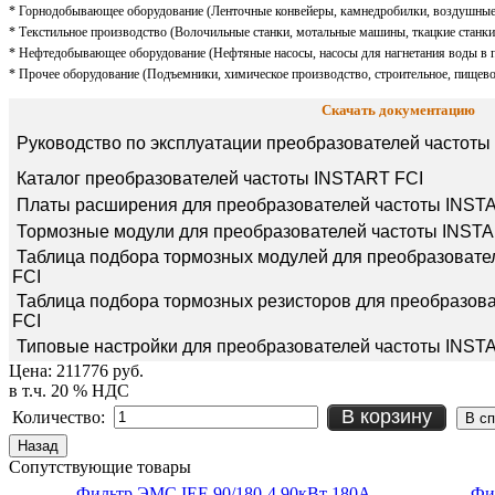
* Горнодобывающее оборудование (Ленточные конвейеры, камнедробилки, воздушные
* Текстильное производство (Волочильные станки, мотальные машины, ткацкие станки
* Нефтедобывающее оборудование (Нефтяные насосы, насосы для нагнетания воды в п
* Прочее оборудование (Подъемники, химическое производство, строительное, пищево
Скачать документацию
Руководство по эксплуатации преобразователей частоты
Каталог преобразователей частоты INSTART FCI
Платы расширения для преобразователей частоты INST
Тормозные модули для преобразователей частоты INSTA
Таблица подбора тормозных модулей для преобразовате
FCI
Таблица подбора тормозных резисторов для преобразов
FCI
Типовые настройки для преобразователей частоты INST
Цена:
211776 руб.
в т.ч. 20 % НДС
В корзину
Количество:
Сопутствующие товары
Фильтр ЭМС IEF-90/180-4 90кВт 180А
Фи