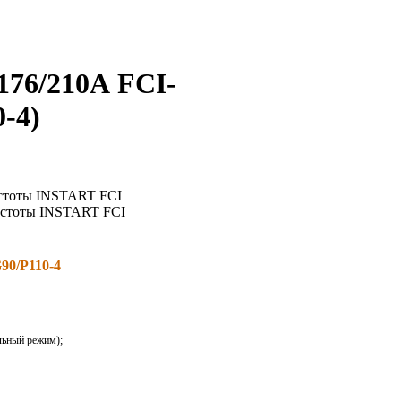
176/210А FCI-
0-4
)
90/P110-4
льный режим);