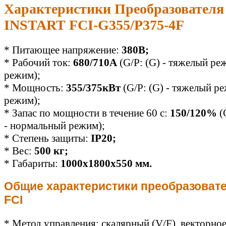
Характеристики Преобразователя
INSTART FCI-G355/P375-4F
* Питающее напряжение:
380В;
* Рабочий ток:
680/710А
(G/P: (G) - тяжелый ре
режим);
* Мощность:
355/375кВт
(G/P: (G) - тяжелый ре
режим);
* Запас по мощности в течение 60 с:
150/120%
(
- нормальный режим);
* Степень защиты:
IP20;
* Вес:
500
кг;
* Габариты:
1000x1800x550 мм.
Общие характеристики преобразоват
FCI
* Метод управления: скалярный (V/F), векторно