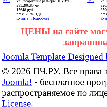
кг. Габаритные размеры (ШхВхГ):
кг.
295х90х85 мм.
320
15648 руб.
359
в т.ч. 20 % НДС
в т
Купить
Подробнее
Куп
ЦЕНЫ на сайте мог
запрашив
Joomla Template Designed
© 2026 ПЧ.РУ. Все права
Joomla!
- бесплатное прог
распространяемое по лиц
License.