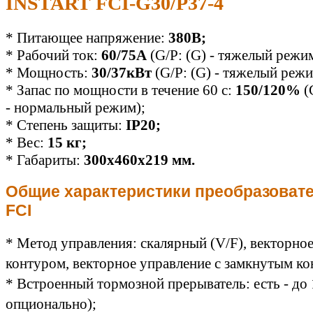
INSTART FCI-G30/P37-4
* Питающее напряжение:
380В;
* Рабочий ток:
60/75А
(G/P: (G) - тяжелый режим
* Мощность:
30/37кВт
(G/P: (G) - тяжелый режи
* Запас по мощности в течение 60 с:
150/120%
(
- нормальный режим);
* Степень защиты:
IP20;
* Вес:
15
кг;
* Габариты:
300х460х219 мм.
Общие характеристики преобразоват
FCI
* Метод управления: скалярный (V/F), векторно
контуром, векторное управление с замкнутым ко
* Встроенный тормозной прерыватель: есть - до 
опционально);