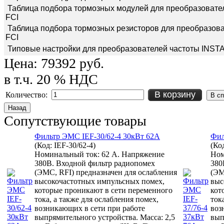
Таблица подбора тормозных модулей для преобразовате
FCI
Таблица подбора тормозных резисторов для преобразов
FCI
Типовые настройки для преобразователей частоты INST
Цена:
79392 руб.
в т.ч. 20 % НДС
В корзину
Количество:
Сопутствующие товары
Фильтр ЭМС IEF-30/62-4 30кВт 62А
Фил
(Код:
IEF-30/62-4
)
(Ко
Номинальный ток: 62 А. Напряжение
Ном
380В. Входной фильтр радиопомех
380
(ЭМС, RFI) предназначен для ослабления
(ЭМ
высокочастотных импульсных помех,
выс
которые проникают в сети переменного
кот
тока, а также для ослабления помех,
ток
возникающих в сети при работе
воз
выпрямительного устройства. Масса: 2,5
вып