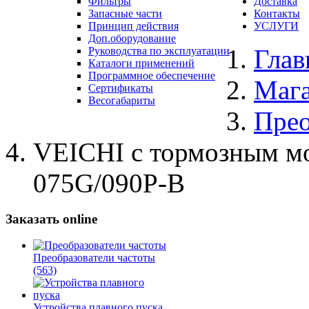
Фильтры
Доставка
Запасные части
Контакты
Принцип действия
УСЛУГИ
Доп.оборудование
Глав
Руководства по эксплуатации
Каталоги применений
Программное обеспечение
Маг
Сертификаты
Весогабариты
Прео
VEICHI с тормозным м
075G/090P-B
Заказать online
Преобразователи частоты
(563)
Устройства плавного пуска