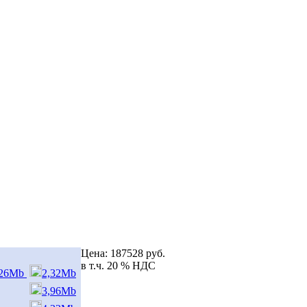
Цена:
187528 руб.
в т.ч. 20 % НДС
,26Mb
2,32Mb
3,96Mb