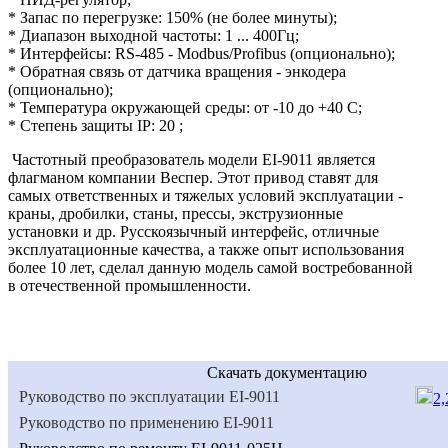
* Запас по перегрузке: 150% (не более минуты);
* Диапазон выходной частоты: 1 ... 400Гц;
* Интерфейсы: RS-485 - Modbus/Profibus (опционально);
* Обратная связь от датчика вращения - энкодера
(опционально);
* Температура окружающей среды: от -10 до +40 С;
* Степень защиты IP: 20 ;
Частотный преобразователь модели ЕI-9011 является
флагманом компании Веспер. Этот привод ставят для
самых ответственных и тяжелых условий эксплуатации -
краны, дробилки, станы, прессы, экструзионные
установки и др. Русскоязычный интерфейс, отличные
эксплуатационные качества, а также опыт использования
более 10 лет, сделал данную модель самой востребованной
в отечественной промышленности.
Скачать документацию
Руководство по эксплуатации ЕI-9011
2
Руководство по применению ЕI-9011