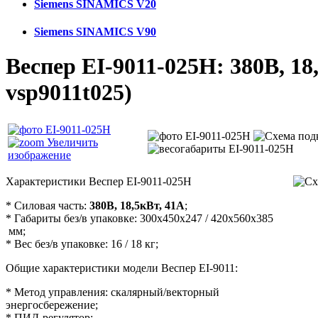
Siemens SINAMICS V20
Siemens SINAMICS V90
Веспер ЕI-9011-025Н: 380В, 18
vsp9011t025
)
Увеличить
изображение
Характеристики Веспер ЕI-9011-025Н
* Силовая часть:
380В, 18,5кВт, 41А
;
* Габариты без/в упаковке: 300х450х247 / 420х560х385
мм;
* Вес без/в упаковке: 16 / 18 кг;
Общие характеристики модели Веспер ЕI-9011:
* Метод управления: скалярный/векторный
энергосбережение;
* ПИД-регулятор;