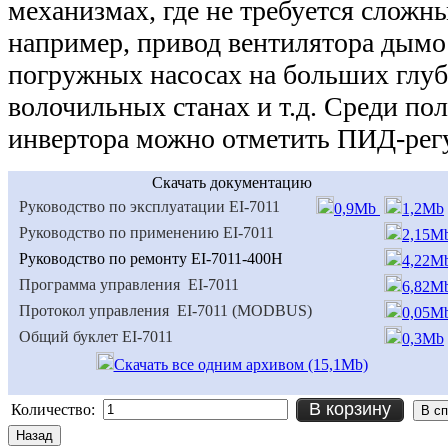
механизмах, где не требуется сложн
например, привод вентилятора дымо
погружных насосах на больших глуб
волочильных станах и т.д. Среди по
инвертора можно отметить ПИД-рег
Скачать документацию
Руководство по эксплуатации ЕI-7011
0,9Mb
1,2Mb
Руководство по применению ЕI-7011
2,15M
Руководство по ремонту ЕI-7011-400Н
4,22M
Программа управления EI-7011
6,82M
Протокол управления EI-7011 (MODBUS)
0,05M
Общий буклет ЕI-7011
0,3Mb
Скачать все одним архивом (15,1Mb)
В корзину
Количество: