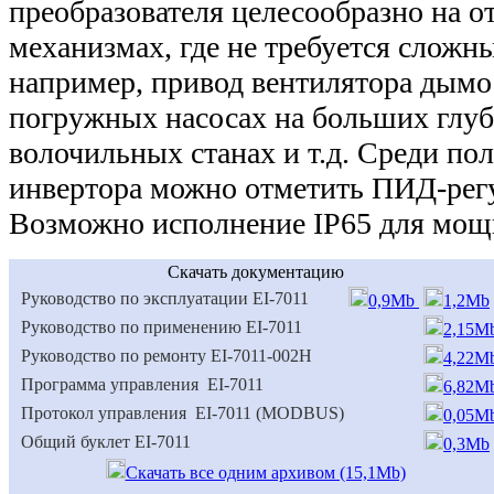
преобразователя целесообразно на о
механизмах, где не требуется сложн
например, привод вентилятора дымо
погружных насосах на больших глуб
волочильных станах и т.д. Среди по
инвертора можно отметить ПИД-регу
Возможно исполнение IP65 для мощн
Скачать документацию
Руководство по эксплуатации ЕI-7011
0,9Mb
1,2Mb
Руководство по применению ЕI-7011
2,15M
Руководство по ремонту ЕI-7011-002Н
4,22M
Программа управления EI-7011
6,82M
Протокол управления EI-7011 (MODBUS)
0,05M
Общий буклет ЕI-7011
0,3Mb
Скачать все одним архивом (15,1Mb)