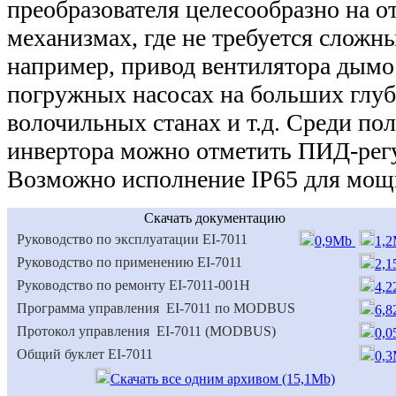
преобразователя целесообразно на о
механизмах, где не требуется сложн
например, привод вентилятора дымо
погружных насосах на больших глуб
волочильных станах и т.д. Среди по
инвертора можно отметить ПИД-регу
Возможно исполнение IP65 для мощн
Скачать документацию
Руководство по эксплуатации ЕI-7011
0,9Mb
1,
Руководство по применению ЕI-7011
2,
Руководство по ремонту ЕI-7011-001Н
4,
Программа управления EI-7011 по
MODBUS
6,
Протокол управления EI-7011 (MODBUS)
0,
Общий буклет ЕI-7011
0,
Скачать все одним архивом (15,1Mb)