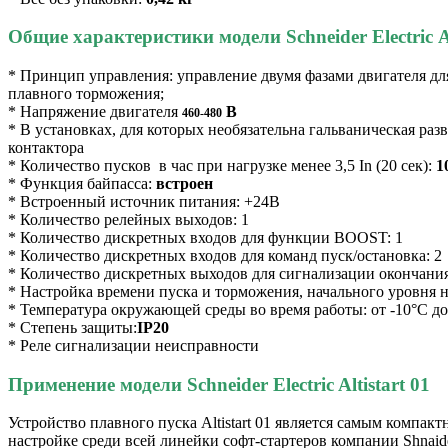
Общие характеристики модели Schneider Electri
* Принцип управления: управление двумя фазами двигателя дл
плавного торможения;
* Напряжение двигателя
В
460-480
* В установках, для которых необязательна гальваническая разв
контактора
* Количество пусков в час при нагрузке менее 3,5 In (20 сек):
1
* Функция байпасса:
встроен
* Встроенный источник питания: +24В
* Количество релейных выходов: 1
* Количество дискретных входов для функции BOOST: 1
* Количество дискретных входов для команд пуск/остановка: 2
* Количество дискретных выходов для сигнализации окончания
* Настройка времени пуска и торможения, начального уровня 
* Температура окружающей среды во время работы: от -10°С д
* Степень защиты:
IP20
* Реле сигнализации неисправности
Применение модели Schneider Electric Altistart 01
Устройство плавного пуска Altistart 01 является самым компак
настройке среди всей линейки софт-стартеров компании Shnaide