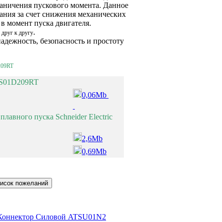
раничения пускового момента. Данное
вания за счет снижения механических
 в момент пуска двигателя.
.
 друг к другу
надежность, безопасность и простоту
09RT
TS01D209RT
0,06Mb
авного пуска Schneider Electric
2,6Mb
0,69Mb
ic Коннектор Силовой ATSU01N2