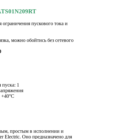
c ATS01N209RT
я ограничения пускового тока и
язка, можно обойтись без сетевого
0
 пуска: 1
напряжения
о +40°С
тным, проcтым в исполнении и
r Electric. Оно предназначено для