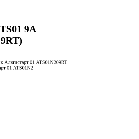
 ATS01 9А
09RT
)