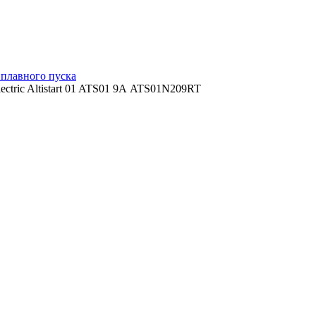
 плавного пуска
lectric Altistart 01 ATS01 9А ATS01N209RT