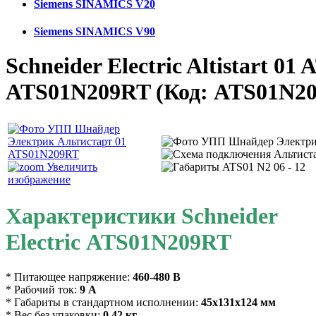
Siemens SINAMICS V20
Siemens SINAMICS V90
Schneider Electric Altistart 01
ATS01N209RT
(Код:
ATS01N2
Увеличить
изображение
Характеристики Schneider
Electric ATS01N209RT
* Питающее напряжение:
460-480 В
* Рабочий ток:
9 А
* Габариты в стандартном исполнении:
45х131х124 мм
* Вес без упаковки:
0,42 кг