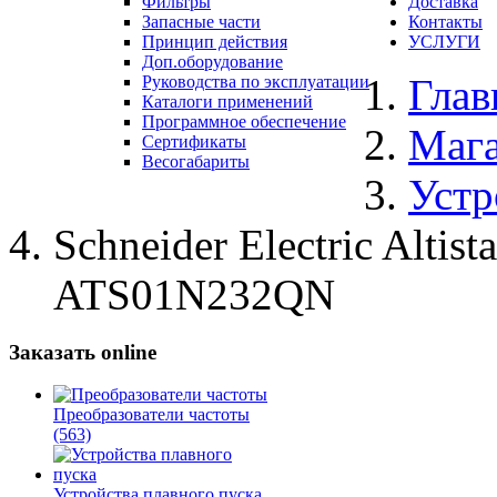
Фильтры
Доставка
Запасные части
Контакты
Принцип действия
УСЛУГИ
Доп.оборудование
Глав
Руководства по эксплуатации
Каталоги применений
Программное обеспечение
Маг
Сертификаты
Весогабариты
Устр
Schneider Electric Altis
ATS01N232QN
Заказать online
Преобразователи частоты
(563)
Устройства плавного пуска