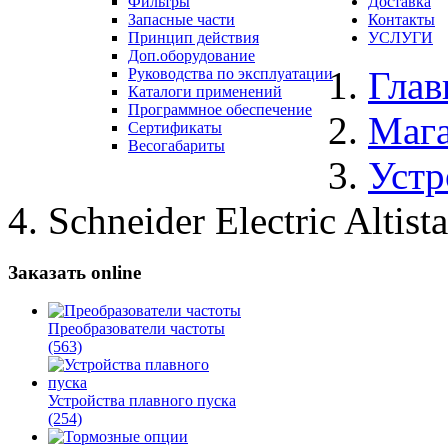
Фильтры
Доставка
Запасные части
Контакты
Принцип действия
УСЛУГИ
Доп.оборудование
Глав
Руководства по эксплуатации
Каталоги применений
Программное обеспечение
Маг
Сертификаты
Весогабариты
Устр
Schneider Electric Alti
Заказать online
Преобразователи частоты
(563)
Устройства плавного пуска
(254)