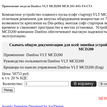
Применение модели Danfoss VLT MCD200 MCD 201-045-T4-CV1
Компактное устройство плавного пуска (софт стартер) VLT M
отличным решением для запуска оборудования мощностью от 7,
возможности крепления на Din-рейку, монтаж софт стартеров 
времени и сэкономит пространство в местах установки. Устро
MCD200 компании Danfoss обеспечивают высокую надежность, 
эксплуатацию.
Скачать общую документацию для всей линейки устрой
MCD200
Применение Danfoss VLT MCD200
Руководство пользователя Danfoss VLT MCD200
Брошюра по панели управления Danfoss VLT MCD200 (Eng)
Цена:
58753 руб.
в т.ч. 20 % НДС
В корзину
Количество:
ЦЕНЫ
Joomla Template Designed by IceTheme