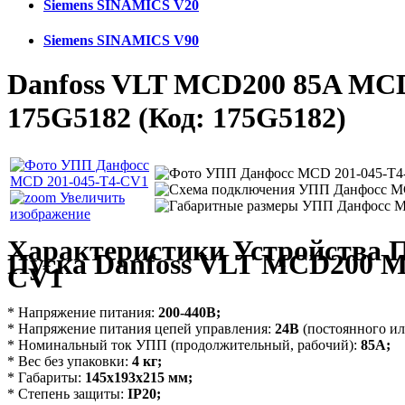
Siemens SINAMICS V20
Siemens SINAMICS V90
Danfoss VLT MCD200 85A MCD
175G5182
(Код:
175G5182
)
Увеличить
изображение
Характеристики Устройства 
Пуска Danfoss VLT MCD200 M
CV1
* Напряжение питания:
200-440В;
* Напряжение питания цепей управления:
24В
(постоянного ил
* Номинальный ток УПП (продолжительный, рабочий):
85А;
* Вес без упаковки:
4 кг
;
* Габариты:
145х193х215 мм;
* Степень защиты:
IP20
;