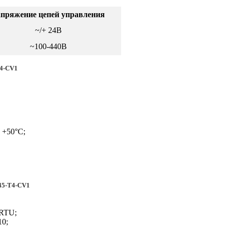
пряжение цепей управления
~/+ 24В
~100-440В
T4-CV1
 +50°С;
45-T4-CV1
 RTU;
10;