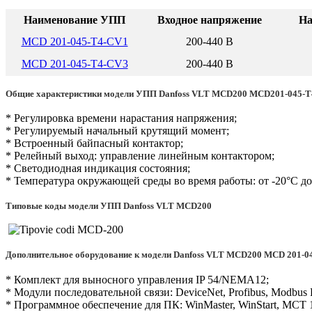
Наименование УПП
Входное напряжение
На
MCD 201-045-T4-CV1
200-440 В
MCD 201-045-T4-CV3
200-440 В
Общие характеристики модели УПП Danfoss VLT MCD200 MCD201-045-
* Регулировка времени нарастания напряжения;
* Регулируемый начальный крутящий момент;
* Встроенный байпасный контактор;
* Релейный выход: управление линейным контактором;
* Светодиодная индикация состояния;
* Температура окружающей среды во время работы: от -20°С до
Типовые коды модели УПП Danfoss VLT MCD200
Дополнительное оборудование к модели Danfoss VLT MCD200 MCD 201-0
* Комплект для выносного управления IP 54/NEMA12;
* Модули последовательной связи: DeviceNet, Profibus, Modbus
* Программное обеспечение для ПК: WinMaster, WinStart, MCT 