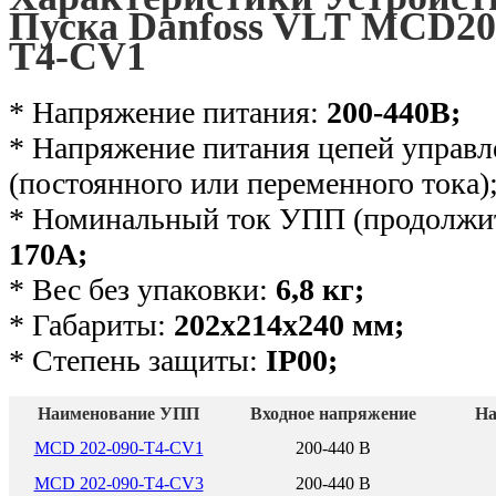
Пуска Danfoss VLT MCD20
T4-CV1
* Напряжение питания:
200-440В;
* Напряжение питания цепей управл
(постоянного или переменного тока)
* Номинальный ток УПП (продолжит
170А;
* Вес без упаковки:
6,8 кг
;
* Габариты:
202х214х240 мм;
* Степень защиты:
IP00
;
Наименование УПП
Входное напряжение
На
MCD 202-090-T4-CV1
200-440 В
MCD 202-090-T4-CV3
200-440 В