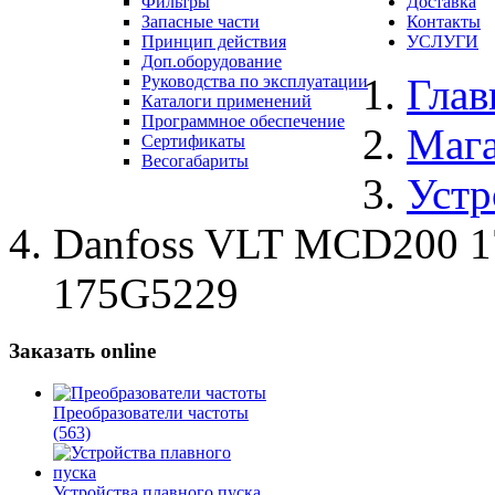
Фильтры
Доставка
Запасные части
Контакты
Принцип действия
УСЛУГИ
Доп.оборудование
Глав
Руководства по эксплуатации
Каталоги применений
Программное обеспечение
Маг
Сертификаты
Весогабариты
Устр
Danfoss VLT MCD200 
175G5229
Заказать online
Преобразователи частоты
(563)
Устройства плавного пуска