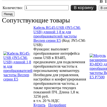
в 
В корзину
Количество:
Сопутствующие товары
Кабель RG45-USB (JN5-CM-
USB) длиной 1,8 м для
преобразователей частоты
Веспер серии E5
(Код:
JN5-CM-
USB
)
Функции: выполняет
преобразование интерфейса
связи USB в RS485,
предназначен для подключения
преобразователя частоты к
персональному компьютеру.
Необходим для управления,
настройки и конфигурирования
преобразователя частоты, а
также просмотра текущих
показаний ПЧ. Длина 1,8 м.
3256 руб.
в т.ч. 20 % НДС
Купить
Подробнее