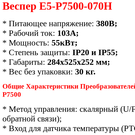
Веспер E5-Р7500-070Н
* Питающее напряжение:
380В;
* Рабочий ток:
103
А;
* Мощность:
55
кВт;
* Степень защиты:
IP20 и IP55
;
* Габариты:
284х525х252 мм;
* Вес без упаковки:
30
кг.
Общие Характеристики Преобразователей
Р7500
* Метод управления: скалярный (U/F
обратной связи);
* Вход для датчика температуры (РТС