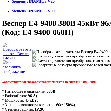
Siemens SINAMICS V20
Siemens SINAMICS V90
Веспер E4-9400 380В 45кВт 96
(Код:
E4-9400-060H
)
Увеличить
изображение
Характеристики преобразователя частоты Веспер
E4-9400-060Н
* Питающее напряжение:
380В;
* Рабочий ток:
96
А;
* Мощность:
45
кВт;
* Запас по мощности в течение 60с:
150%;
* Степень защиты:
IP20
;