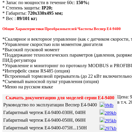
* Запас по мощности в течение 60с:
150%;
* Степень защиты:
IP20
;
* Габариты:
720х330х495 мм;
* Вес :
89/101
кг;
Общие Характеристики Преобразователей Частоты Веспер Е4-9400
*Скалярное и векторное управление (как с датчиком скорости, т
*Управление скоростью или моментом двигателя
*Высокий пусковой момент
*Поддержание технологических параметров (давления, разряже
ПИД-регулятора
*Управление и мониторинг по протоколу MODBUS и PROFIB
*Интерфейс связи RS485 (опция)
*Встроенный тормозной прерыватель (до 22 кВт включительно
*Съемный выносной пульт управления (опция)
*Меню на русском языке
Цена:
Скачать документацию для моделей серии Е4-9400
в т.ч.
Руководство по эксплуатации Веспер Е4-9400
9Mb
Габаритный чертеж Е4-9400-030Н, 040Н
289kb
Габаритный чертеж Е4-9400-050Н, 060Н
295kb
Габаритный чертеж Е4-9400-075Н...150Н
297kb