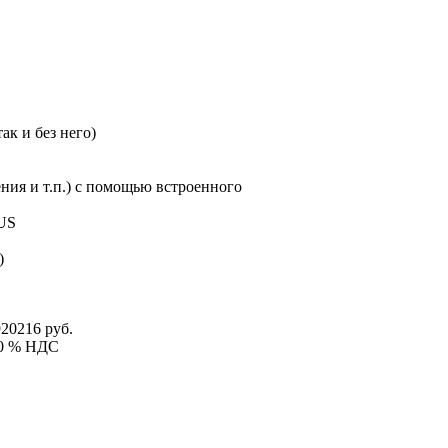
ак и без него)
ния и т.п.) с помощью встроенного
US
)
920216 руб.
 20 % НДС