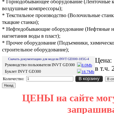
* Горнодобывающее оборудование (Ленточные к
воздушные компрессоры);
* Текстильное производство (Волочильные стан
ткацкие станки);
* Нефтедобывающие оборудование (Нефтяные на
нагнетания воды в пласт);
* Прочее оборудование (Подъемники, химическо
строительное оборудование);
Цена:
Скачать документацию для модели INVT GD300-185G-4
Руководство пользователя INVT GD300
8.0Mb
в т.ч
Буклет INVT GD300
18.7Mb
В корзину
Количество:
ЦЕНЫ на сайте мог
запрашив