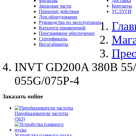
Фильтры
Доставка
Запасные части
Контакты
Принцип действия
УСЛУГИ
Доп.оборудование
Глав
Руководства по эксплуатации
Каталоги применений
Программное обеспечение
Маг
Сертификаты
Весогабариты
Прео
INVT GD200A 380В 55/
055G/075P-4
Заказать online
Преобразователи частоты
(563)
Устройства плавного пуска