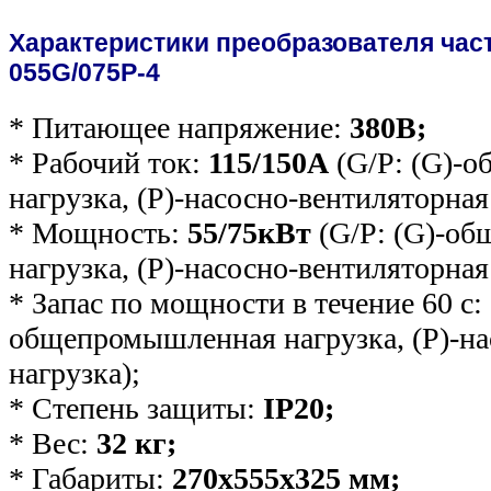
Характеристики преобразователя час
055G/075P-4
* Питающее напряжение:
380В;
* Рабочий ток:
115/150А
(G/P: (G)-
нагрузка, (Р)-насосно-вентиляторная
* Мощность:
55/75кВт
(G/P: (G)-о
нагрузка, (Р)-насосно-вентиляторная
* Запас по мощности в течение 60 с:
общепромышленная нагрузка, (Р)-на
нагрузка);
* Степень защиты:
IP20;
* Вес:
32 кг;
* Габариты:
270х555х325 мм;