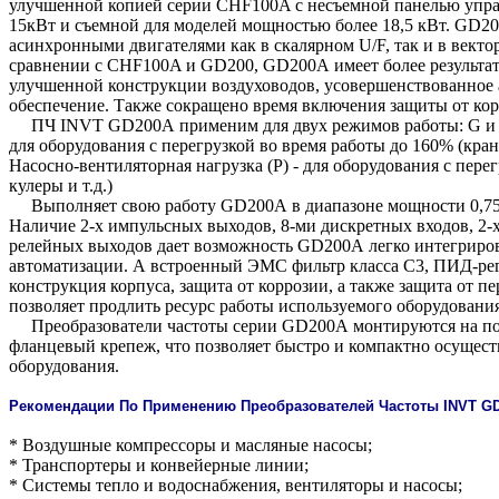
улучшенной копией серии CHF100A с несъемной панелью упра
15кВт и съемной для моделей мощностью более 18,5 кВт. GD2
асинхронными двигателями как в скалярном U/F, так и в вектор
сравнении с CHF100A и GD200, GD200А имеет более результа
улучшенной конструкции воздуховодов, усовершенствованное 
обеспечение. Также сокращено время включения защиты от кор
ПЧ INVT GD200А применим для двух режимов работы: G и P
для оборудования с перегрузкой во время работы до 160% (краны
Насосно-вентиляторная нагрузка (P) - для оборудования с пере
кулеры и т.д.)
Выполняет свою работу GD200А в диапазоне мощности 0,75-
Наличие 2-х импульсных выходов, 8-ми дискретных входов, 2-х
релейных выходов дает возможность GD200А легко интегриро
автоматизации. А встроенный ЭМС фильтр класса С3, ПИД-рег
конструкция корпуса, защита от коррозии, а также защита от 
позволяет продлить ресурс работы используемого оборудования
Преобразователи частоты серии GD200А монтируются на полу
фланцевый крепеж, что позволяет быстро и компактно осущест
оборудования.
Рекомендации По Применению Преобразователей Частоты INVT G
* Воздушные компрессоры и масляные насосы;
* Транспортеры и конвейерные линии;
* Системы тепло и водоснабжения, вентиляторы и насосы;