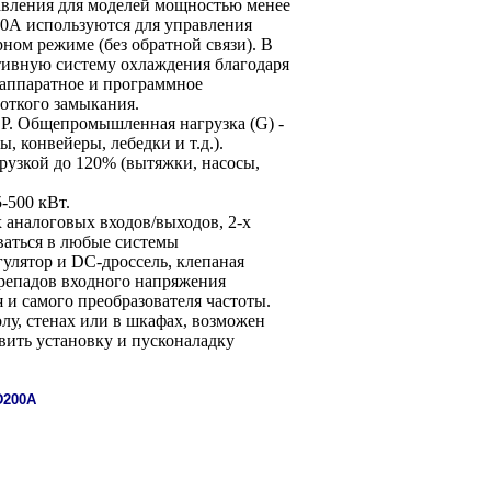
вления для моделей мощностью менее
00А используются для управления
ном режиме (без обратной связи). В
тивную систему охлаждения благодаря
аппаратное и программное
откого замыкания.
. Общепромышленная нагрузка (G) -
, конвейеры, лебедки и т.д.).
грузкой до 120% (вытяжки, насосы,
500 кВт.
 аналоговых входов/выходов, 2-х
ваться в любые системы
улятор и DC-дроссель, клепаная
перепадов входного напряжения
 и самого преобразователя частоты.
, стенах или в шкафах, возможен
вить установку и пусконаладку
D200А