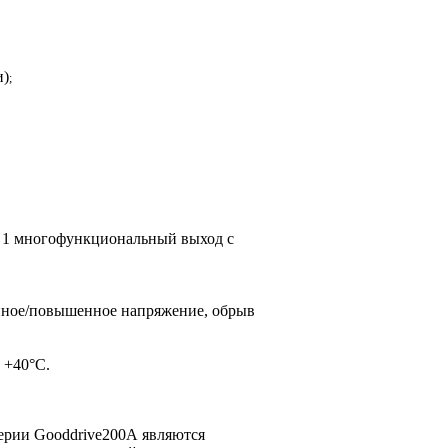
и)
;
 1 многофункциональный выход с
женное/повышенное напряжение, обрыв
 +40°С.
рии Gooddrive200А являются