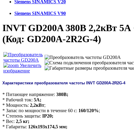
Siemens SINAMICS V20
Siemens SINAMICS V90
INVT GD200A 380В 2,2кВт 5А
(Код:
GD200A-2R2G-4
)
Увеличить
изображение
Характеристики преобразователя частоты INVT GD200A-2R2G-4
* Питающее напряжение:
380В;
* Рабочий ток:
5А;
* Мощность:
2,2кВт
;
* Запас по мощности в течение 60 с:
160/120%
;
* Степень защиты:
IP20;
* Вес:
2,5 кг;
* Габариты:
126х193х174,5 мм;