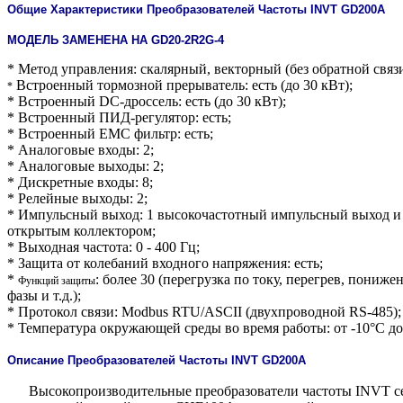
Общие Характеристики Преобразователей Частоты INVT GD200А
МОДЕЛЬ ЗАМЕНЕНА НА GD20-2R2G-4
* Метод управления: скалярный, векторный (без обратной связ
Встроенный тормозной прерыватель: есть (до 30 кВт);
*
* Встроенный DC-дроссель: есть (до 30 кВт);
* Встроенный ПИД-регулятор: есть;
* Встроенный ЕМС фильтр: есть;
* Аналоговые входы: 2;
* Аналоговые выходы: 2;
* Дискретные входы: 8;
* Релейные выходы: 2;
* Импульсный выход: 1 высокочастотный импульсный выход и
открытым коллектором;
* Выходная частота: 0 - 400 Гц;
* Защита от колебаний входного напряжения: есть;
*
: более 30 (перегрузка по току, перегрев, пони
Функций защиты
фазы и т.д.);
* Протокол связи: Modbus RTU/ASCII (двухпроводной RS-485);
* Температура окружающей среды во время работы: от -10°С до
Описание Преобразователей Частоты INVT GD200А
Высокопроизводительные преобразователи частоты INVT се