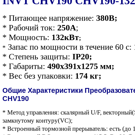
INVT CHV190 CHV190-132
* Питающее напряжение:
380В;
* Рабочий ток:
250А
;
* Мощность:
132кВт
;
Запас по мощности в течение 60 с:
*
* Степень защиты:
IP20;
* Габариты:
490x391x1275 мм;
* Вес без упаковки:
174
кг;
Общие Характеристики Преобразоват
CHV190
* Метод управления: скалярный U/F, векторный
замкнутому контуру(VC);
* Встроенный тормозной прерыватель: есть (до 1