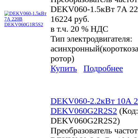
DEKV060-1.5кВт 7А 2
16224 руб.
в т.ч. 20 % НДС
Тип электродвигателя:
асинхронный(короткоз
ротор)
Купить
Подробнее
DEKV060-2.2кВт 10А 
DEKV060G2R2S2
(Код
DEKV060G2R2S2
)
Преобразователь часто