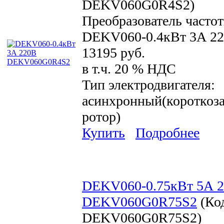
DEKV060G0R4S2
)
Преобразователь часто
DEKV060-0.4кВт 3А 2
13195 руб.
в т.ч. 20 % НДС
Тип электродвигателя:
асинхронный(короткоз
ротор)
Купить
Подробнее
DEKV060-0.75кВт 5А 
DEKV060G0R75S2
(Ко
DEKV060G0R75S2
)