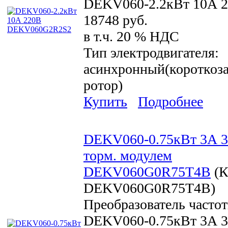
DEKV060-2.2кВт 10А 
18748 руб.
в т.ч. 20 % НДС
Тип электродвигателя:
асинхронный(короткоз
ротор)
Купить
Подробнее
DEKV060-0.75кВт 3А 3
торм. модулем
DEKV060G0R75T4B
(К
DEKV060G0R75T4B
)
Преобразователь часто
DEKV060-0.75кВт 3А 3