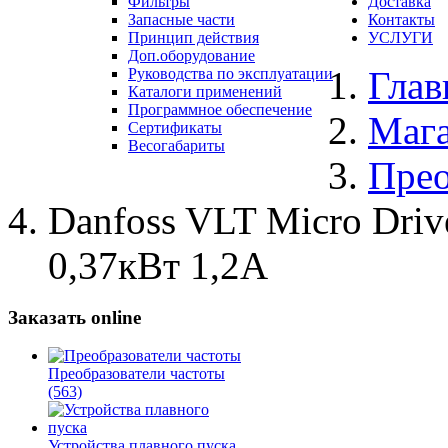
Фильтры
Доставка
Запасные части
Контакты
Принцип действия
УСЛУГИ
Доп.оборудование
Глав
Руководства по эксплуатации
Каталоги применений
Программное обеспечение
Маг
Сертификаты
Весогабариты
Прео
Danfoss VLT Micro Dri
0,37кВт 1,2А
Заказать online
Преобразователи частоты
(563)
Устройства плавного пуска