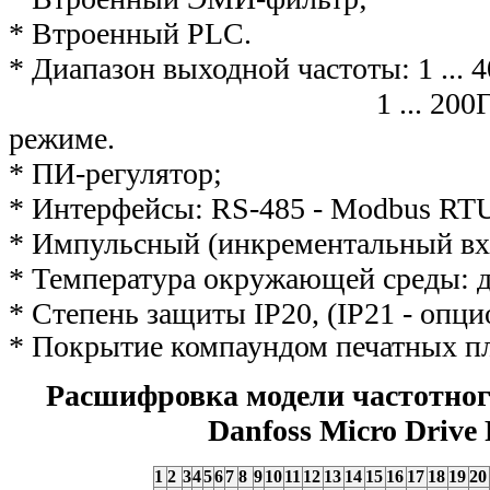
* Втроенный PLC.
* Диапазон выходной частоты: 1 ... 
1 ... 200Гц в ве
режиме.
* ПИ-регулятор;
* Интерфейсы: RS-485 - Modbus RTU,
* Импульсный (инкрементальный вх
* Температура окружающей среды: д
* Степень защиты IP20, (IP21 - опци
* Покрытие компаундом печатных п
Расшифровка модели частотног
Danfoss Micro Drive
1
2
3
4
5
6
7
8
9
10
11
12
13
14
15
16
17
18
19
20