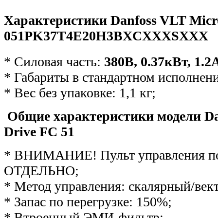
Характеристики Danfoss VLT Micr
051PK37T4E20H3ВXCXXXSXXX
* Силовая часть:
380В, 0.37кВт, 1.2
* Габариты в стандартном исполнен
* Вес без упаковке: 1,1 кг;
Общие характеристики модели Da
Drive FC 51
* ВНИМАНИЕ! Пульт управления по
ОТДЕЛЬНО;
* Метод управления: скалярный/век
* Запас по перегрузке: 150%;
* Втроенный ЭМИ-фильтр;