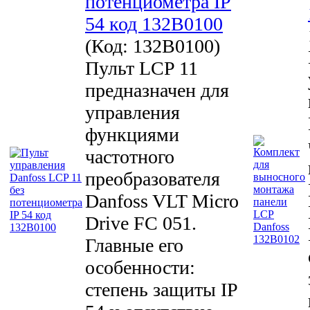
потенциометра IP
54 код 132B0100
(Код:
132B0100
)
Пульт LCP 11
предназначен для
управления
функциями
частотного
преобразователя
Danfoss VLT Micro
Drive FC 051.
Главные его
особенности:
степень защиты IP