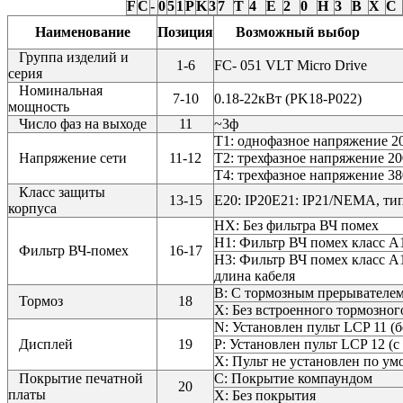
F
C
-
0
5
1
P
K
3
7
T
4
E
2
0
H
3
B
X
C
Наименование
Позиция
Возможный выбор
Группа изделий и
1-6
FC- 051 VLT Micro Drive
серия
Номинальная
7-10
0.18-22кВт (PK18-P022)
мощность
Число фаз на выходе
11
~3ф
Т1: однофазное напряжение 2
Напряжение сети
11-12
Т2: трехфазное напряжение 2
Т4: трехфазное напряжение 3
Класс защиты
13-15
E20: IP20E21: IP21/NEMA, ти
корпуса
HХ: Без фильтра ВЧ помех
H1: Фильтр ВЧ помех класс A
Фильтр ВЧ-помех
16-17
H3: Фильтр ВЧ помех класс A
длина кабеля
B: С тормозным прерывателем 
Тормоз
18
X: Без встроенного тормозног
N: Установлен пульт LCP 11 (
Дисплей
19
P: Установлен пульт LCP 12 (
Х: Пульт не установлен по у
Покрытие печатной
С: Покрытие компаундом
20
платы
Х: Без покрытия