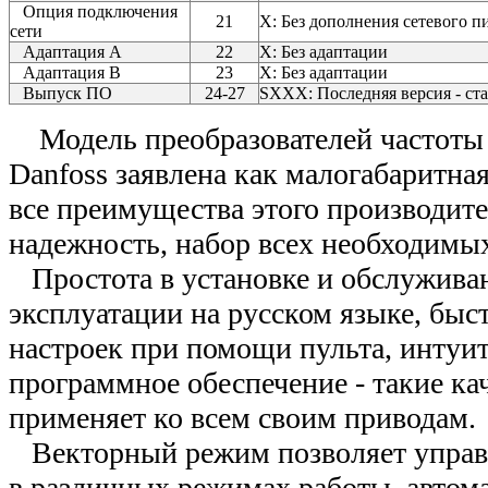
Опция подключения
21
Х: Без дополнения сетевого п
сети
Адаптация A
22
X: Без адаптации
Адаптация B
23
X: Без адаптации
Выпуск ПО
24-27
SXXX: Последняя версия - ст
Модель преобразователей частоты
Danfoss заявлена как малогабаритна
все преимущества этого производите
надежность, набор всех необходимы
Простота в установке и обслуживан
эксплуатации на русском языке, быс
настроек при помощи пульта, интуи
программное обеспечение - такие ка
применяет ко всем своим приводам.
Векторный режим позволяет управ
в различных режимах работы, автом