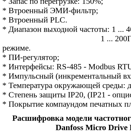
* Запас по перегрузке: 150%;
* Втроенный ЭМИ-фильтр;
* Втроенный PLC.
* Диапазон выходной частоты: 1 ... 
1 ... 200Гц в ве
режиме.
* ПИ-регулятор;
* Интерфейсы: RS-485 - Modbus RTU,
* Импульсный (инкрементальный вх
* Температура окружающей среды: д
* Степень защиты IP20, (IP21 - опц
* Покрытие компаундом печатных п
Расшифровка модели частотног
Danfoss Micro Drive