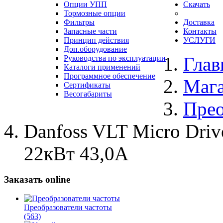
Опции УПП
Скачать
Тормозные опции
Фильтры
Доставка
Запасные части
Контакты
Принцип действия
УСЛУГИ
Доп.оборудование
Глав
Руководства по эксплуатации
Каталоги применений
Программное обеспечение
Маг
Сертификаты
Весогабариты
Прео
Danfoss VLT Micro Dri
22кВт 43,0А
Заказать online
Преобразователи частоты
(563)