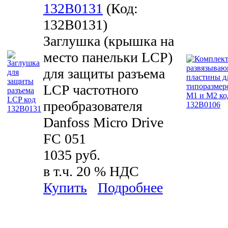
132B0131
(Код:
132B0131
)
Заглушка (крышка на
место панельки LCP)
для защиты разъема
LCP частотного
преобразователя
Danfoss Micro Drive
FC 051
1035 руб.
в т.ч. 20 % НДС
Купить
Подробнее