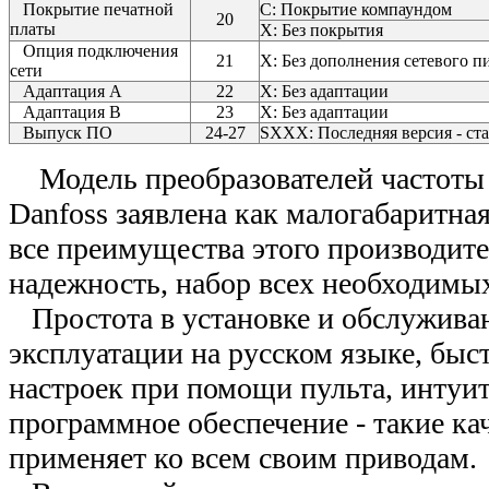
Покрытие печатной
С: Покрытие компаундом
20
платы
Х: Без покрытия
Опция подключения
21
Х: Без дополнения сетевого п
сети
Адаптация A
22
X: Без адаптации
Адаптация B
23
X: Без адаптации
Выпуск ПО
24-27
SXXX: Последняя версия - ст
Модель преобразователей частоты
Danfoss заявлена как малогабаритна
все преимущества этого производите
надежность, набор всех необходимы
Простота в установке и обслуживан
эксплуатации на русском языке, быс
настроек при помощи пульта, интуи
программное обеспечение - такие ка
применяет ко всем своим приводам.