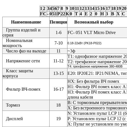
1
2
3
4
5
6
7
8
9
10
11
12
13
14
15
16
17
18
19
20
F
C
-
0
5
1
P
22
К
0
T
4
E
2
0
H
3
B
X
C
Наименование
Позиция
Возможный выбор
Группа изделий и
1-6
FC- 051 VLT Micro Drive
серия
Номинальная
7-10
0.18-22кВт (PK18-P022)
мощность
Число фаз на выходе
11
~3ф
Т1: однофазное напряжение 2
Напряжение сети
11-12
Т2: трехфазное напряжение 2
Т4: трехфазное напряжение 380-480В
Класс защиты
13-15
E20: IP20E21: IP21/NEMA, ти
корпуса
HХ: Без фильтра ВЧ помех
H1: Фильтр ВЧ помех класс A
Фильтр ВЧ-помех
16-17
H3: Фильтр ВЧ помех класс A
длина кабеля
B: С тормозным прерывателем 
Тормоз
18
X: Без встроенного тормозног
N: Установлен пульт LCP 11 (
Дисплей
19
P: Установлен пульт LCP 12 (
Х: Пульт не установлен по у