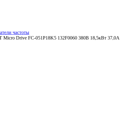
атели частоты
T Micro Drive FC-051P18K5 132F0060 380В 18,5кВт 37,0А