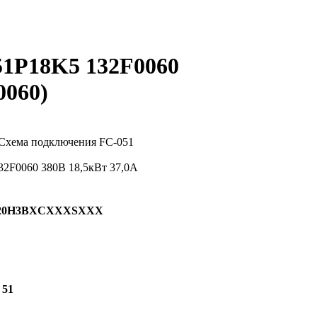
051P18K5 132F0060
0060
)
E20H3ВXCXXXSXXX
 51