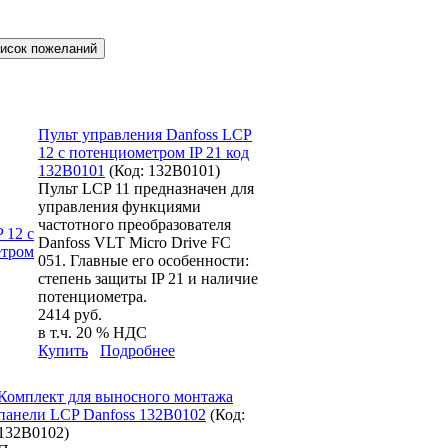
Пульт управления Danfoss LCP
12 с потенциометром IP 21 код
132B0101
(Код:
132B0101
)
Пульт LCP 11 предназначен для
управления функциями
частотного преобразователя
Danfoss VLT Micro Drive FC
051. Главные его особенности:
степень защиты IP 21 и наличие
потенциометра.
2414 руб.
в т.ч. 20 % НДС
Купить
Подробнее
Комплект для выносного монтажа
панели LCP Danfoss 132B0102
(Код:
132B0102
)