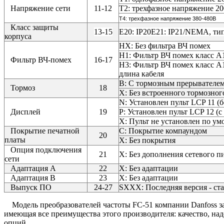
Напряжение сети
11-12
Т2: трехфазное напряжение 2
Т4: трехфазное напряжение 380-480В
Класс защиты
13-15
E20: IP20E21: IP21/NEMA, ти
корпуса
HХ: Без фильтра ВЧ помех
H1: Фильтр ВЧ помех класс A
Фильтр ВЧ-помех
16-17
H3: Фильтр ВЧ помех класс A
длина кабеля
B: С тормозным прерывателем 
Тормоз
18
X: Без встроенного тормозног
N: Установлен пульт LCP 11 (
Дисплей
19
P: Установлен пульт LCP 12 (
Х: Пульт не установлен по у
Покрытие печатной
С: Покрытие компаундом
20
платы
Х: Без покрытия
Опция подключения
21
Х: Без дополнения сетевого п
сети
Адаптация A
22
X: Без адаптации
Адаптация B
23
X: Без адаптации
Выпуск ПО
24-27
SXXX: Последняя версия - ст
Модель преобразователей частоты FC-51 компании Danfoss за
имеющая все преимущества этого производителя: качество, на
опций.