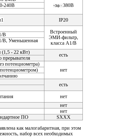
00-240В
380В
~3ф -
п1
IP20
Встроенный
1/B
ЭМИ-фильтр,
1/В, Уменьшенная
класса A1/B
(1,5 - 22 кВт)
есть
о прерывателя
без потенциометра)
с потенциометром)
нет
молчанию
есть
итания
нет
нет
нет
андартное ПО
SXXX
явлена как малогабаритная, при этом
дежность, набор всех необходимых