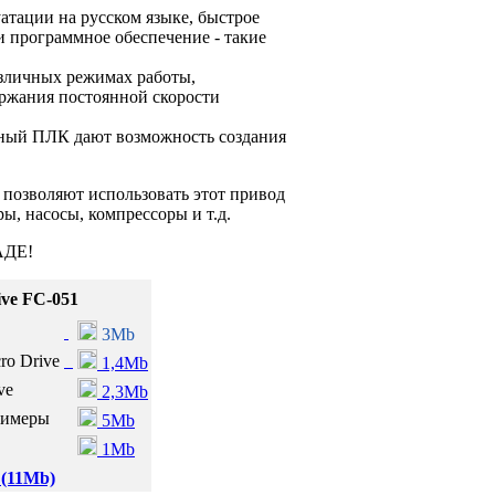
атации на русском языке, быстрое
 программное обеспечение - такие
зличных режимах работы,
ержания постоянной скорости
нный ПЛК дают возможность создания
озволяют использовать этот привод
ы, насосы, компрессоры и т.д.
ДЕ!
ve FC-051
3Mb
o Drive
1,4Mb
ve
2,3Mb
римеры
5Mb
1Mb
 (11Mb)