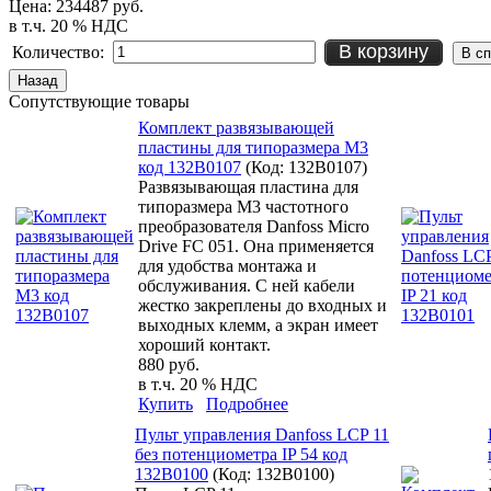
Цена:
234487 руб.
в т.ч. 20 % НДС
В корзину
Количество:
Сопутствующие товары
Комплект развязывающей
пластины для типоразмера М3
код 132B0107
(Код:
132B0107
)
Развязывающая пластина для
типоразмера М3 частотного
преобразователя Danfoss Micro
Drive FC 051. Она применяется
для удобства монтажа и
обслуживания. С ней кабели
жестко закреплены до входных и
выходных клемм, а экран имеет
хороший контакт.
880 руб.
в т.ч. 20 % НДС
Купить
Подробнее
Пульт управления Danfoss LCP 11
без потенциометра IP 54 код
132B0100
(Код:
132B0100
)