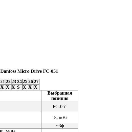
anfoss Micro Drive FC-051
21
22
23
24
25
26
27
X
X
X
S
X
X
X
Выбранная
позиция
FC-051
18,5кВт
~3ф
00-240В