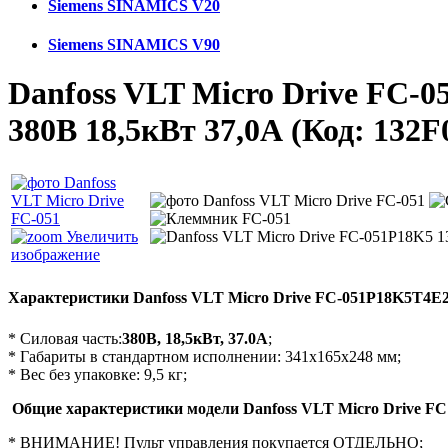
Siemens SINAMICS V20
Siemens SINAMICS V90
Danfoss VLT Micro Drive FC-
380В 18,5кВт 37,0А
(Код:
132F
Увеличить
изображение
Характеристики Danfoss VLT Micro Drive
FC-051P18K5T4
* Силовая часть:
380В, 18,5кВт, 37.0А
;
* Габариты в стандартном исполнении: 341х165х248 мм;
* Вес без упаковке: 9,5 кг;
Общие характеристики модели Danfoss VLT Micro Drive FC
* ВНИМАНИЕ! Пульт управления покупается ОТДЕЛЬНО;