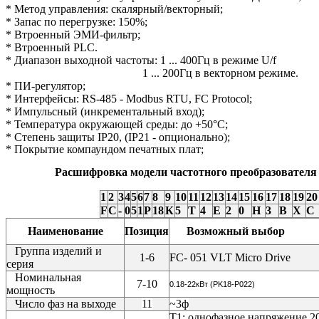
* Метод управления: скалярный/векторный;
* Запас по перегрузке: 150%;
* Втроенный ЭМИ-фильтр;
* Втроенный PLC.
* Диапазон выходной частоты: 1 ... 400Гц в режиме U/f
1 ... 200Гц в векторном режиме.
* ПИ-регулятор;
* Интерфейсы: RS-485 - Modbus RTU, FC Protocol;
* Импульсный (инкрементальный вход);
* Температура окружающей среды: до +50°С;
* Степень защиты IP20, (IP21 - опционально)
;
* Покрытие компаундом печатных плат;
Расшифровка модели частотного преобразователя D
1
2
3
4
5
6
7
8
9
10
11
12
13
14
15
16
17
18
19
20
F
C
-
0
5
1
P
18
К
5
T
4
E
2
0
H
3
B
X
C
Наименование
Позиция
Возможный выбор
Группа изделий и
1-6
FC- 051 VLT Micro Drive
серия
Номинальная
7-10
0.18-22кВт (PK18-P022)
мощность
Число фаз на выходе
11
~3ф
Т1: однофазное напряжение 2