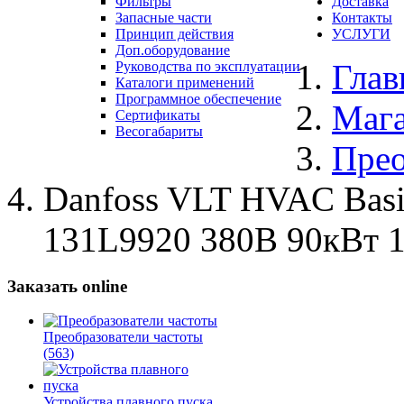
Фильтры
Доставка
Запасные части
Контакты
Принцип действия
УСЛУГИ
Доп.оборудование
Глав
Руководства по эксплуатации
Каталоги применений
Программное обеспечение
Маг
Сертификаты
Весогабариты
Прео
Danfoss VLT HVAC Bas
131L9920 380В 90кВт 
Заказать online
Преобразователи частоты
(563)
Устройства плавного пуска