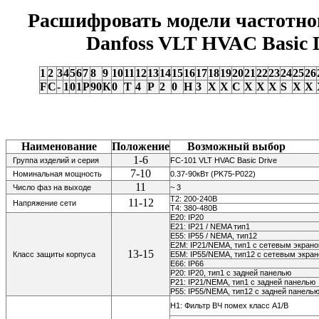
Расшифровать модели частотно
Danfoss VLT HVAC Basic 
1
2
3
4
5
6
7
8
9
10
11
12
13
14
15
16
17
18
19
20
21
22
23
24
25
26
F
C
-
1
0
1
P
90
К
0
Т
4
P
2
0
H
3
X
X
С
X
X
X
S
X
X
Наименование
Положение
Возможный выбор
1-6
Группа изделий и серия
FC-101 VLT HVAC Basic Drive
7-10
Номинальная мощность
0.37-90кВт (PK75-P022)
11
Число фаз на выходе
~ 3
Т2: 200-240В
11-12
Напряжение сети
Т4: 380-480В
E20: IP20
E21: IP21 / NEMA тип1
E55: IP55 / NEMA, тип12
E2M: IP21/NEMA, тип1 с сетевым экран
13-15
Класс защиты корпуса
E5M: IP55/NEMA, тип12 с сетевым экра
E66: IP66
P20: IP20,
тип1 с задней панелью
P21: IP21/NEMA, тип1 с задней панелью
P55: IP55/NEMA, тип12 с задней панель
H1: Фильтр ВЧ помех класс A1/В