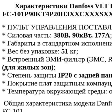
Характеристики Danfoss VLT 
FC-101P90KT4P20H3XXСXXXS
* ПУЛЬТ УПРАВЛЕНИЯ ПОСТАВЛ
* Силовая часть:
380В, 90кВт, 177А
;
* Габариты в стандартном исполнен
* Вес без упаковке:
51
кг;
* Встроенный ЭМИ-фильтр (ЭМС, R
(для жилых зон)
;
* Степень защиты
IP20 с задней п
* Покрытие плат защитным компаун
* Температура окружающей среды: о
Общая характеристика модели Danf
FC 101