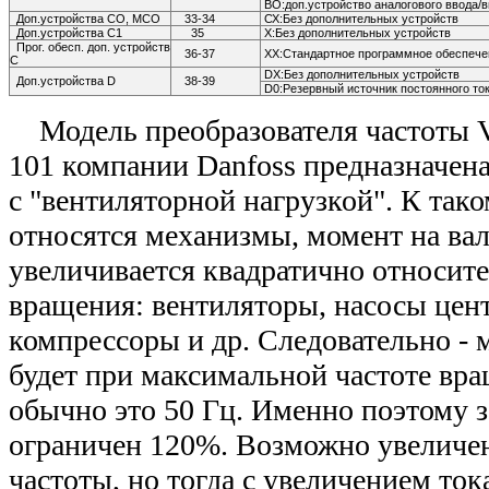
ВО:доп.устройство аналогового ввода/
Доп.устройства СО, МСО
33-34
СХ:Без дополнительных устройств
Доп.устройства С1
35
Х:Без дополнительных устройств
Прог. обесп. доп. устройств
36-37
ХХ:Стандартное программное обеспече
С
DX:Без дополнительных устройств
Доп.устройства D
38-39
D0:Резервный источник постоянного то
Модель преобразователя частоты 
101 компании Danfoss предназначен
с "вентиляторной нагрузкой". К так
относятся механизмы, момент на ва
увеличивается квадратично относит
вращения: вентиляторы, насосы цен
компрессоры и др. Следовательно - 
будет при максимальной частоте вра
обычно это 50 Гц. Именно поэтому з
ограничен 120%. Возможно увеличе
частоты, но тогда с увеличением ток