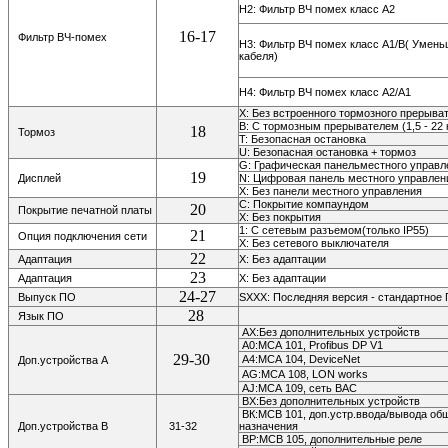
H2: Фильтр ВЧ помех класс A2
16-17
Фильтр ВЧ-помех
H3: Фильтр ВЧ помех класс A1/B( Умен
кабеля)
H4: Фильтр ВЧ помех класс A2/A1
X: Без встроенного тормозного прерыва
B: С тормозным прерывателем (1,5 - 22 
18
Тормоз
T: Безопасная остановка
U: Безопасная остановка + тормоз
G: Графическая панельместного управ
19
Дисплей
N: Цифровая панель местного управлен
Х: Без панели местного управления
С: Покрытие компаундом
20
Покрытие печатной платы
Х: Без покрытия
1: С сетевым разъемом(только IP55)
21
Опция подключения сети
Х: Без сетевого выключателя
22
Адаптация
X: Без адаптации
23
Адаптация
X: Без адаптации
24-27
Выпуск ПО
SXXX: Последняя версия - стандартное
28
Язык ПО
АХ:Без дополнительных устройств
А0:МСА 101, Profibus DP V1
29-30
А4:МСА 104,
DeviceNet
Доп.устройства А
AG:МСА 108,
LON works
AJ:МСА 109, сеть ВАС
ВХ:Без дополнительных устройств
ВК:МСВ 101, доп.устр.ввода/вывода об
Доп.устройства В
31-32
назначения
ВР:МСВ 105, дополнительные реле