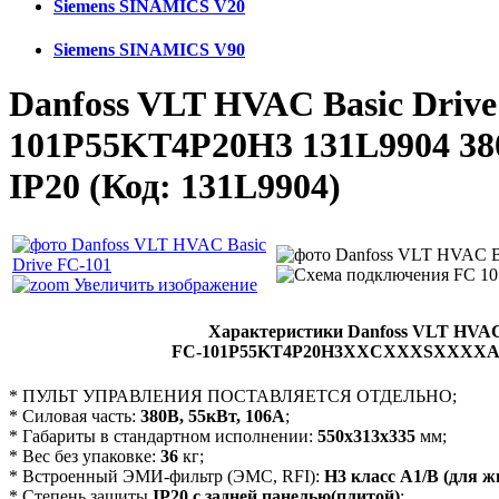
Siemens SINAMICS V20
Siemens SINAMICS V90
Danfoss VLT HVAC Basic Drive
101P55KT4P20H3 131L9904 38
IP20
(Код:
131L9904
)
Увеличить изображение
Характеристики Danfoss VLT HVAC 
FC-101P55KT4P20H3XXCXXXSXXX
* ПУЛЬТ УПРАВЛЕНИЯ ПОСТАВЛЯЕТСЯ ОТДЕЛЬНО;
* Силовая часть:
380В, 55кВт, 106А
;
* Габариты в стандартном исполнении:
550х313х335
мм;
* Вес без упаковке:
36
кг;
* Встроенный ЭМИ-фильтр (ЭМС, RFI):
Н3 класс А1/В (для ж
* Степень защиты
IP20 с задней панелью(плитой)
;