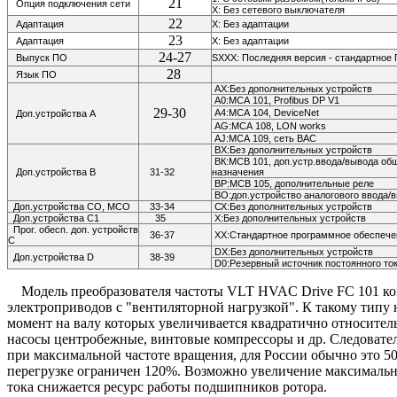
21
Опция подключения сети
Х: Без сетевого выключателя
22
Адаптация
X: Без адаптации
23
Адаптация
X: Без адаптации
24-27
Выпуск ПО
SXXX: Последняя версия - стандартное
28
Язык ПО
АХ:Без дополнительных устройств
А0:МСА 101, Profibus DP V1
29-30
А4:МСА 104,
DeviceNet
Доп.устройства А
AG:МСА 108,
LON works
AJ:МСА 109, сеть ВАС
ВХ:Без дополнительных устройств
ВК:МСВ 101, доп.устр.ввода/вывода об
Доп.устройства В
31-32
назначения
ВР:МСВ 105, дополнительные реле
ВО:доп.устройство аналогового ввода/
Доп.устройства СО, МСО
33-34
СХ:Без дополнительных устройств
Доп.устройства С1
35
Х:Без дополнительных устройств
Прог. обесп. доп. устройств
36-37
ХХ:Стандартное программное обеспече
С
DX:Без дополнительных устройств
Доп.устройства D
38-39
D0:Резервный источник постоянного то
Модель преобразователя частоты VLT HVAC Drive FC 101 ком
электроприводов с "вентиляторной нагрузкой". К такому типу 
момент на валу которых увеличивается квадратично относител
насосы центробежные, винтовые компрессоры и др. Следовател
при максимальной частоте вращения, для России обычно это 50
перегрузке ограничен 120%. Возможно увеличение максимально
тока снижается ресурс работы подшипников ротора.