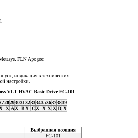
1
Metasys, FLN Apogee;
запуск, индикация в технических
трой настройки.
oss VLT HVAC Basic Drive FC-101
27
28
29
30
31
32
33
34
35
36
37
38
39
X
X
A
X
В
X
C
X
X
X
X
D
X
Выбранная позиция
FC-101