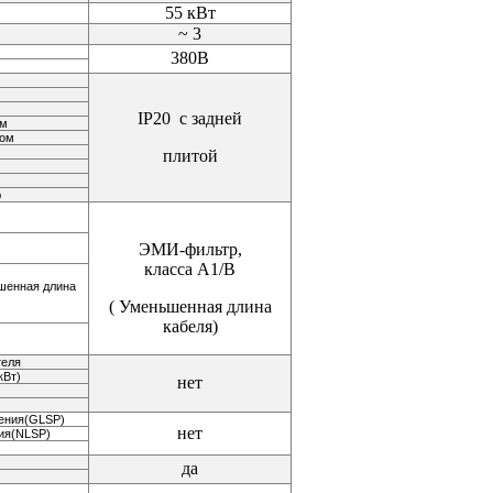
55 кВт
~ 3
380В
IP20 с задней
ом
ном
плитой
ю
ЭМИ-фильтр,
класса A1/В
ьшенная длина
( Уменьшенная длина
кабеля)
теля
кВт)
нет
ления(GLSP)
нет
ия(NLSP)
да