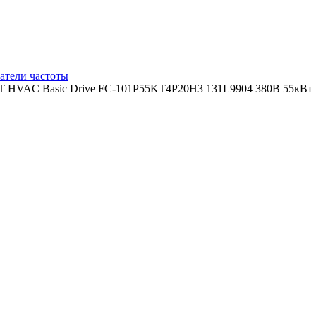
атели частоты
T HVAC Basic Drive FC-101P55KT4P20H3 131L9904 380В 55кВт 