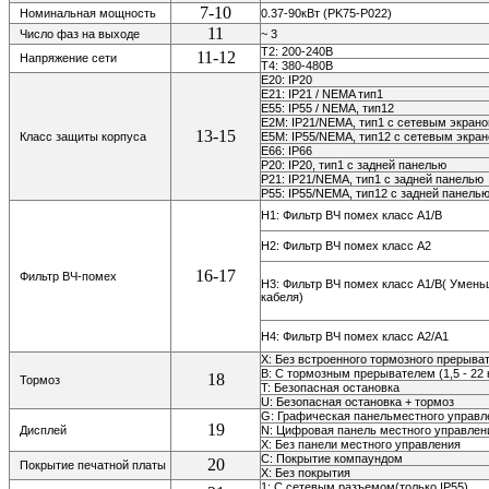
7-10
Номинальная мощность
0.37-90кВт (PK75-P022)
11
Число фаз на выходе
~ 3
Т2: 200-240В
11-12
Напряжение сети
Т4: 380-480В
E20: IP20
E21: IP21 / NEMA тип1
E55: IP55 / NEMA, тип12
E2M: IP21/NEMA, тип1 с сетевым экран
13-15
Класс защиты корпуса
E5M: IP55/NEMA, тип12 с сетевым экра
E66: IP66
P20: IP20,
тип1 с задней панелью
P21: IP21/NEMA, тип1 с задней панелью
P55: IP55/NEMA, тип12 с задней панель
H1: Фильтр ВЧ помех класс A1/В
H2: Фильтр ВЧ помех класс A2
16-17
Фильтр ВЧ-помех
H3: Фильтр ВЧ помех класс A1/B( Умен
кабеля)
H4: Фильтр ВЧ помех класс A2/A1
X: Без встроенного тормозного прерыва
B: С тормозным прерывателем (1,5 - 22 
18
Тормоз
T: Безопасная остановка
U: Безопасная остановка + тормоз
G: Графическая панельместного управ
19
Дисплей
N: Цифровая панель местного управлен
Х: Без панели местного управления
С: Покрытие компаундом
20
Покрытие печатной платы
Х: Без покрытия
1: С сетевым разъемом(только IP55)