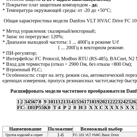
* Покрытие плат защитным компаундом -
да
;
* Температура окружающей среды: от -20 до +50°С;
Общая характеристика модели Danfoss VLT HVAC Drive FC 10
* Метод управления: скалярный/векторный;
* Запас по перегрузке: 120%;
* Диапазон выходной частоты: 1 ... 400Гц в режиме U/f
1 ... 200Гц в векторном режиме.
* ПИ-регулятор;
* Интерфейсы: FC Protocol, Modbus RTU (RS-485), BACnet, N2 
* Вход для термистора (отказ > 2900 Ом, без отказа <800 Ом);
* Втроенный PLС;
* Особенности: старт на лету, режим сна, автоматический пере
еденицах измерения, пропуск резонансных частот,мастер быс
Расшифровать модели частотного преобразователя Danf
1
2
3
4
5
6
7
8
9
10
11
12
13
14
15
16
17
18
19
20
21
22
23
24
25
26
F
C
-
1
0
1
P
55
К
0
Т
4
P
2
0
H
3
X
X
С
X
X
X
S
X
X
Наименование
Положение
Возможный выбор
1-6
Группа изделий и серия
FC-101 VLT HVAC Basic Drive