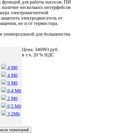
 функций для работы насосов, ПИ
4, наличие нескольких интерфейсов
льтра электромагнитной
ь защитить электродвигатель от
ращения, но и от термистора,
 и универсальной для большинства
Цена:
346993 руб.
в т.ч. 20 % НДС
4 Мб
4 Мб
9 Мб
0,4 Мб
2 Мб
0,5 Мб
3,2Mb