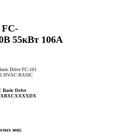
 FC-
0В 55кВт 106А
Basic Drive
XAXBXCXXXXDX
илых зон)
;