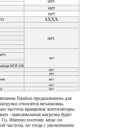
нет
нет
нет
SXXX
 ПО
нет
щего
нет
вывода МСВ 109
нет
нет
ние
нет
нет
ка
нет
пании Danfoss предназначена для
нагрузки относятся механизмы,
ьно частоты вращения: вентиляторы,
ьно - максимальная нагрузка будет
 Гц. Именно поэтому запас по
й частоты, но тогда с увеличением