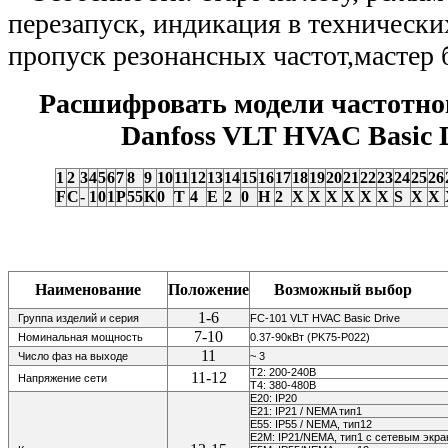
перезапуск, индикация в технически
пропуск резонансных частот,мастер
Расшифровать модели частотно
Danfoss VLT HVAC Basic 
1
2
3
4
5
6
7
8
9
10
11
12
13
14
15
16
17
18
19
20
21
22
23
24
25
26
F
C
-
1
0
1
P
55
К
0
Т
4
E
2
0
H
2
X
X
Х
X
X
X
S
X
X
Наименование
Положение
Возможный выбор
1-6
Группа изделий и серия
FC-101 VLT HVAC Basic Drive
7-10
Номинальная мощность
0.37-90кВт (PK75-P022)
11
Число фаз на выходе
~ 3
Т2: 200-240В
11-12
Напряжение сети
Т4: 380-480В
E20: IP20
E21: IP21 / NEMA тип1
E55: IP55 / NEMA, тип12
E2M: IP21/NEMA, тип1 с сетевым экр