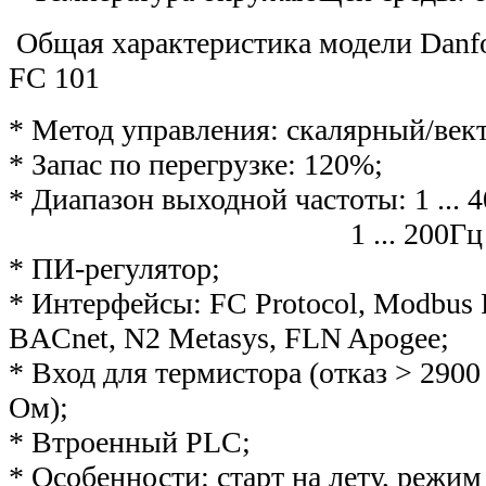
Общая характеристика модели Danf
FC 101
* Метод управления: скалярный/век
* Запас по перегрузке: 120%;
* Диапазон выходной частоты: 1 ... 
1 ... 200Гц в векто
* ПИ-регулятор;
* Интерфейсы: FC Protocol, Modbus 
BACnet, N2 Metasys, FLN Apogee;
* Вход для термистора (отказ > 2900
Ом);
* Втроенный PLС;
* Особенности: старт на лету, режим