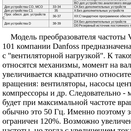
ВО:доп.устройство аналогового ввод
Доп.устройства СО, МСО
33-34
СХ:Без дополнительных устройств
Доп.устройства С1
35
Х:Без дополнительных устройств
Прог. обесп. доп. устройств
36-37
ХХ:Стандартное программное обеспе
С
DX:Без дополнительных устройств
Доп.устройства D
38-39
D0:Резервный источник постоянного 
Модель преобразователя частоты 
101 компании Danfoss предназначен
с "вентиляторной нагрузкой". К так
относятся механизмы, момент на ва
увеличивается квадратично относит
вращения: вентиляторы, насосы цен
компрессоры и др. Следовательно - 
будет при максимальной частоте вра
обычно это 50 Гц. Именно поэтому з
ограничен 120%. Возможно увеличе
частоты, но тогда с увеличением ток