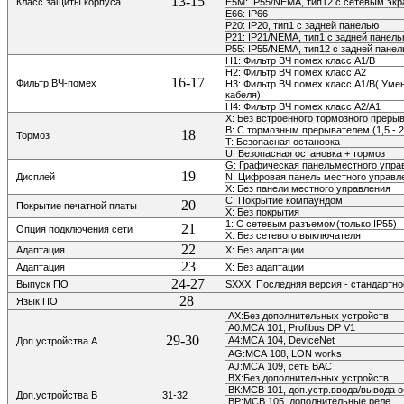
13-15
Класс защиты корпуса
E5M: IP55/NEMA, тип12 с сетевым эк
E66: IP66
P20: IP20,
тип1 с задней панелью
P21: IP21/NEMA, тип1 с задней панел
P55: IP55/NEMA, тип12 с задней пане
H1: Фильтр ВЧ помех класс A1/В
H2: Фильтр ВЧ помех класс A2
16-17
Фильтр ВЧ-помех
H3: Фильтр ВЧ помех класс A1/B( Ум
кабеля)
H4: Фильтр ВЧ помех класс A2/A1
X: Без встроенного тормозного преры
B: С тормозным прерывателем (1,5 - 2
18
Тормоз
T: Безопасная остановка
U: Безопасная остановка + тормоз
G: Графическая панельместного упр
19
Дисплей
N: Цифровая панель местного управл
Х: Без панели местного управления
С: Покрытие компаундом
20
Покрытие печатной платы
Х: Без покрытия
1: С сетевым разъемом(только IP55)
21
Опция подключения сети
Х: Без сетевого выключателя
22
Адаптация
X: Без адаптации
23
Адаптация
X: Без адаптации
24-27
Выпуск ПО
SXXX: Последняя версия - стандартн
28
Язык ПО
АХ:Без дополнительных устройств
А0:МСА 101, Profibus DP V1
29-30
А4:МСА 104,
DeviceNet
Доп.устройства А
AG:МСА 108,
LON works
AJ:МСА 109, сеть ВАС
ВХ:Без дополнительных устройств
ВК:МСВ 101, доп.устр.ввода/вывода 
Доп.устройства В
31-32
ВР:МСВ 105, дополнительные реле