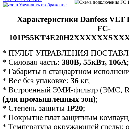
Увеличить изображение
Характеристики Danfoss VLT 
FC-
101P55KT4E20H2XXXXXXSX
* ПУЛЬТ УПРАВЛЕНИЯ ПОСТАВЛ
* Силовая часть:
380В, 55кВт, 106А
;
* Габариты в стандартном исполнен
* Вес без упаковке:
36
кг;
* Встроенный ЭМИ-фильтр (ЭМС, R
(для промышленных зон)
;
* Степень защиты
IP20
;
* Покрытие плат защитным компаун
* Температура окружающей среды: о