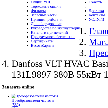
Опции УПП
Скачать
Тормозные опции
Фильтры
Доставка
Запасные части
Контакты
Принцип действия
УСЛУГИ
Доп.оборудование
Глав
Руководства по эксплуатации
Каталоги применений
Программное обеспечение
Маг
Сертификаты
Весогабариты
Прео
Danfoss VLT HVAC Bas
131L9897 380В 55кВт 
Заказать online
Преобразователи частоты
(563)