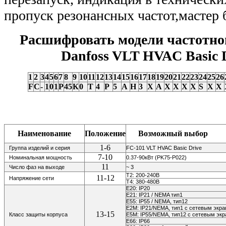
пропуск резонансных частот,мастер
Расшифровать модели частотно
Danfoss VLT HVAC Basic 
1
2
3
4
5
6
7
8
9
10
11
12
13
14
15
16
17
18
19
20
21
22
23
24
25
26
F
C
-
1
0
1
P
45
К
0
Т
4
P
5
A
H
3
X
А
Х
X
X
X
S
X
X
Наименование
Положение
Возможный выбор
1-6
Группа изделий и серия
FC-101 VLT HVAC Basic Drive
7-10
Номинальная мощность
0.37-90кВт (PK75-P022)
11
Число фаз на выходе
~ 3
Т2: 200-240В
11-12
Напряжение сети
Т4: 380-480В
E20: IP20
E21: IP21 / NEMA тип1
E55: IP55 / NEMA, тип12
E2M: IP21/NEMA, тип1 с сетевым экр
13-15
Класс защиты корпуса
E5M: IP55/NEMA, тип12 с сетевым эк
E66: IP66