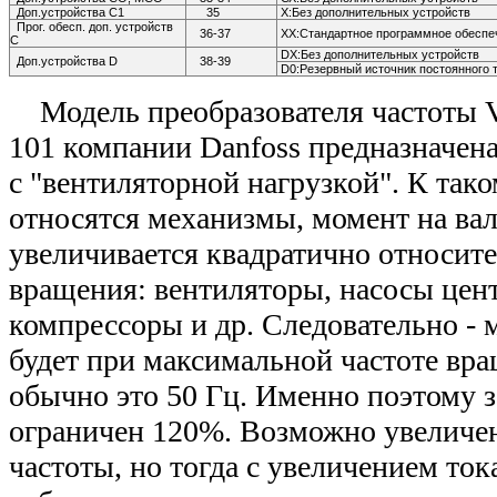
Доп.устройства С1
35
Х:Без дополнительных устройств
Прог. обесп. доп. устройств
36-37
ХХ:Стандартное программное обеспе
С
DX:Без дополнительных устройств
Доп.устройства D
38-39
D0:Резервный источник постоянного 
Модель преобразователя частоты 
101 компании Danfoss предназначен
с "вентиляторной нагрузкой". К так
относятся механизмы, момент на ва
увеличивается квадратично относит
вращения: вентиляторы, насосы цен
компрессоры и др. Следовательно - 
будет при максимальной частоте вра
обычно это 50 Гц. Именно поэтому з
ограничен 120%. Возможно увеличе
частоты, но тогда с увеличением ток