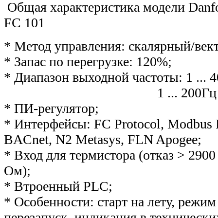
Общая характеристика модели Danf
FC 101
* Метод управления: скалярный/век
* Запас по перегрузке: 120%;
* Диапазон выходной частоты: 1 ... 
1 ... 200Гц в векто
* ПИ-регулятор;
* Интерфейсы: FC Protocol, Modbus 
BACnet, N2 Metasys, FLN Apogee;
* Вход для термистора (отказ > 2900
Ом);
* Втроенный PLС;
* Особенности: старт на лету, режим
перезапуск, индикация в технически