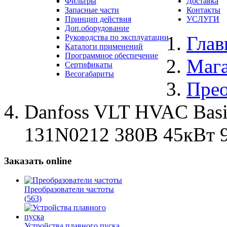
Фильтры
Доставка
Запасные части
Контакты
Принцип действия
УСЛУГИ
Доп.оборудование
Глав
Руководства по эксплуатации
Каталоги применений
Программное обеспечение
Маг
Сертификаты
Весогабариты
Прео
Danfoss VLT HVAC Bas
131N0212 380В 45кВт 
Заказать online
Преобразователи частоты
(563)
Устройства плавного пуска