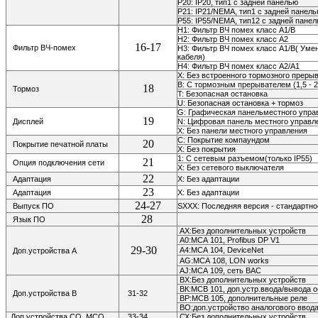
P20: IP20,
тип1 с задней панелью
P21: IP21/NEMA, тип1 с задней панел
P55: IP55/NEMA, тип12 с задней пане
H1: Фильтр ВЧ помех класс A1/В
H2: Фильтр ВЧ помех класс A2
16-17
Фильтр ВЧ-помех
H3: Фильтр ВЧ помех класс A1/B( Ум
кабеля)
H4: Фильтр ВЧ помех класс A2/A1
X: Без встроенного тормозного преры
B: С тормозным прерывателем (1,5 - 2
18
Тормоз
T: Безопасная остановка
U: Безопасная остановка + тормоз
G: Графическая панельместного упр
19
Дисплей
N: Цифровая панель местного управл
Х: Без панели местного управления
С: Покрытие компаундом
20
Покрытие печатной платы
Х: Без покрытия
1: С сетевым разъемом(только IP55)
21
Опция подключения сети
Х: Без сетевого выключателя
22
Адаптация
X: Без адаптации
23
Адаптация
X: Без адаптации
24-27
Выпуск ПО
SXXX: Последняя версия - стандартн
28
Язык ПО
АХ:Без дополнительных устройств
А0:МСА 101, Profibus DP V1
29-30
А4:МСА 104,
DeviceNet
Доп.устройства А
AG:МСА 108,
LON works
AJ:МСА 109, сеть ВАС
ВХ:Без дополнительных устройств
ВК:МСВ 101, доп.устр.ввода/вывода 
Доп.устройства В
31-32
ВР:МСВ 105, дополнительные реле
ВО:доп.устройство аналогового ввод
Доп.устройства СО, МСО
33-34
СХ:Без дополнительных устройств