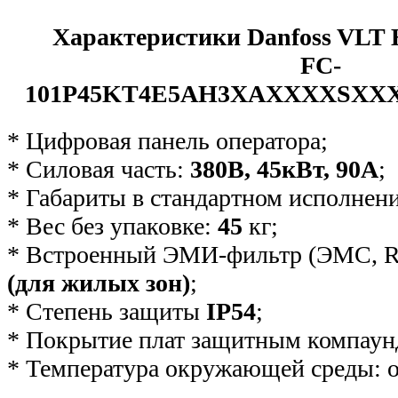
Характеристики Danfoss VLT 
FC-
101P45KT4E5AH3XAХXXXSX
* Цифровая панель оператора;
* Силовая часть:
380В, 45кВт, 90А
;
* Габариты в стандартном исполнен
* Вес без упаковке:
45
кг;
* Встроенный ЭМИ-фильтр (ЭМС, R
(для жилых зон)
;
* Степень защиты
IP54
;
* Покрытие плат защитным компаун
* Температура окружающей среды: о