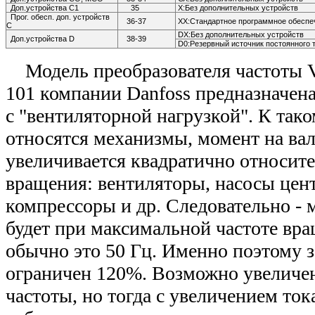
Доп.устройства С1
35
Х:Без дополнительных устройств
Прог. обесп. доп. устройств
36-37
ХХ:Стандартное программное обеспе
С
DX:Без дополнительных устройств
Доп.устройства D
38-39
D0:Резервный источник постоянного 
Модель преобразователя частоты 
101 компании Danfoss предназначен
с "вентиляторной нагрузкой". К так
относятся механизмы, момент на ва
увеличивается квадратично относит
вращения: вентиляторы, насосы цен
компрессоры и др. Следовательно - 
будет при максимальной частоте вра
обычно это 50 Гц. Именно поэтому з
ограничен 120%. Возможно увеличе
частоты, но тогда с увеличением ток