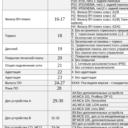
P20: IP20,
тип1 с задней панелью
P21: IP21/NEMA, тип1 с задней панел
P55: IP55/NEMA, тип12 с задней пане
H1: Фильтр ВЧ помех класс A1/В
H2: Фильтр ВЧ помех класс A2
16-17
Фильтр ВЧ-помех
H3: Фильтр ВЧ помех класс A1/B( Ум
кабеля)
H4: Фильтр ВЧ помех класс A2/A1
X: Без встроенного тормозного преры
B: С тормозным прерывателем (1,5 - 2
18
Тормоз
T: Безопасная остановка
U: Безопасная остановка + тормоз
G: Графическая панельместного упр
19
Дисплей
N: Цифровая панель местного управл
Х: Без панели местного управления
С: Покрытие компаундом
20
Покрытие печатной платы
Х: Без покрытия
1: С сетевым разъемом(только IP55)
21
Опция подключения сети
Х: Без сетевого выключателя
22
Адаптация
X: Без адаптации
23
Адаптация
X: Без адаптации
24-27
Выпуск ПО
SXXX: Последняя версия - стандартн
28
Язык ПО
АХ:Без дополнительных устройств
А0:МСА 101, Profibus DP V1
29-30
А4:МСА 104,
DeviceNet
Доп.устройства А
AG:МСА 108,
LON works
AJ:МСА 109, сеть ВАС
ВХ:Без дополнительных устройств
ВК:МСВ 101, доп.устр.ввода/вывода 
Доп.устройства В
31-32
ВР:МСВ 105, дополнительные реле
ВО:доп.устройство аналогового ввод
Доп.устройства СО, МСО
33-34
СХ:Без дополнительных устройств