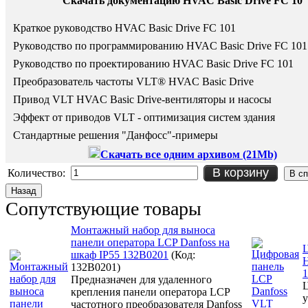
Скачать документацию HVAC Basic Drive FC 10
Краткое руководство HVAC Basic Drive FC 101
Руководство по программированию
HVAC Basic Drive FC 101
Руководство по проектированию
HVAC Basic Drive FC 101
Преобразователь частоты VLT® HVAC Basic Drive
Привод VLT HVAC Basic Drive-вентиляторы и насосы
Эффект от приводов VLT - оптимизация систем здания
Стандартные решения "Данфосс"-примеры
Скачать все одним архивом (21Mb)
В корзину
Количество:
Сопутствующие товары
Монтажный набор для выноса
панели оператора LCP Danfoss на
Ц
шкаф IP55 132B0201
(Код:
H
132B0201
)
1
Предназначен для удаленного
Ц
крепления панели оператора LCP
у
частотного преобразователя Danfoss