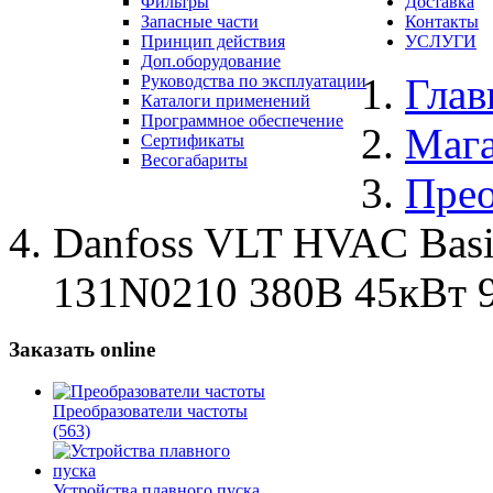
Фильтры
Доставка
Запасные части
Контакты
Принцип действия
УСЛУГИ
Доп.оборудование
Глав
Руководства по эксплуатации
Каталоги применений
Программное обеспечение
Маг
Сертификаты
Весогабариты
Прео
Danfoss VLT HVAC Bas
131N0210 380В 45кВт 
Заказать online
Преобразователи частоты
(563)
Устройства плавного пуска