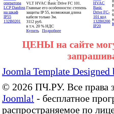
п
VLT HVAC Basic Drive FC 101.
B
Главные его особенности: степень
о
защиты IP 55, возможная длина
6
кабеля только 3м.
в
3112 руб.
в т.ч. 20 % НДС
Купить
Подробнее
ЦЕНЫ на сайте мог
запрашив
Joomla Template Designed
© 2026 ПЧ.РУ. Все права
Joomla!
- бесплатное прог
распространяемое по лиц