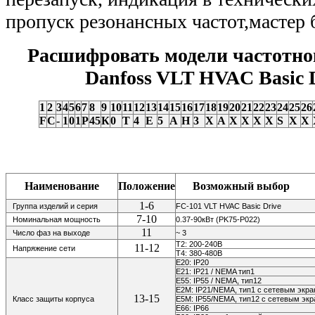
пропуск резонансных частот,мастер
Расшифровать модели частотно
Danfoss VLT HVAC Basic 
1
2
3
4
5
6
7
8
9
10
11
12
13
14
15
16
17
18
19
20
21
22
23
24
25
26
F
C
-
1
0
1
P
45
К
0
Т
4
E
5
A
H
3
X
А
Х
X
X
X
S
X
X
Наименование
Положение
Возможный выбор
1-6
Группа изделий и серия
FC-101 VLT HVAC Basic Drive
7-10
Номинальная мощность
0.37-90кВт (PK75-P022)
11
Число фаз на выходе
~ 3
Т2: 200-240В
11-12
Напряжение сети
Т4: 380-480В
E20: IP20
E21: IP21 / NEMA тип1
E55: IP55 / NEMA, тип12
E2M: IP21/NEMA, тип1 с сетевым экр
13-15
Класс защиты корпуса
E5M: IP55/NEMA, тип12 с сетевым эк
E66: IP66