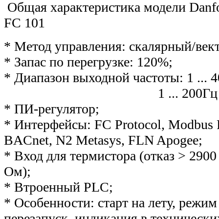
Общая характеристика модели Danf
FC 101
* Метод управления: скалярный/век
* Запас по перегрузке: 120%;
* Диапазон выходной частоты: 1 ... 
1 ... 200Гц в векто
* ПИ-регулятор;
* Интерфейсы: FC Protocol, Modbus 
BACnet, N2 Metasys, FLN Apogee;
* Вход для термистора (отказ > 2900
Ом);
* Втроенный PLС;
* Особенности: старт на лету, режим
перезапуск, индикация в технически