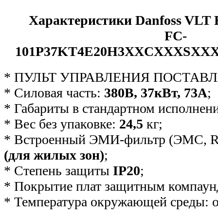
Характеристики Danfoss VLT 
FC-
101P37KT4E20H3XXСXXXSX
* ПУЛЬТ УПРАВЛЕНИЯ ПОСТАВЛ
* Силовая часть:
380В, 37кВт, 73А
;
* Габариты в стандартном исполнен
* Вес без упаковке:
24,5
кг;
* Встроенный ЭМИ-фильтр (ЭМС, R
(для жилых зон)
;
* Степень защиты
IP20
;
* Покрытие плат защитным компаун
* Температура окружающей среды: о