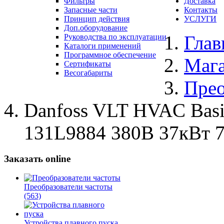
Фильтры
Доставка
Запасные части
Контакты
Принцип действия
УСЛУГИ
Доп.оборудование
Глав
Руководства по эксплуатации
Каталоги применений
Программное обеспечение
Маг
Сертификаты
Весогабариты
Прео
Danfoss VLT HVAC Bas
131L9884 380В 37кВт 
Заказать online
Преобразователи частоты
(563)
Устройства плавного пуска