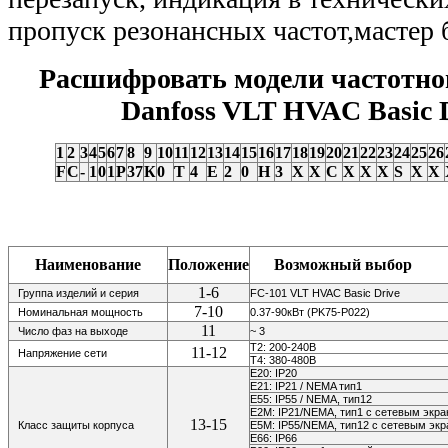
пропуск резонансных частот,мастер
Расшифровать модели частотно
Danfoss VLT HVAC Basic 
1
2
3
4
5
6
7
8
9
10
11
12
13
14
15
16
17
18
19
20
21
22
23
24
25
26
F
C
-
1
0
1
P
37
К
0
Т
4
E
2
0
H
3
X
X
С
X
X
X
S
X
X
Наименование
Положение
Возможный выбор
1-6
Группа изделий и серия
FC-101 VLT HVAC Basic Drive
7-10
Номинальная мощность
0.37-90кВт (PK75-P022)
11
Число фаз на выходе
~ 3
Т2: 200-240В
11-12
Напряжение сети
Т4: 380-480В
E20: IP20
E21: IP21 / NEMA тип1
E55: IP55 / NEMA, тип12
E2M: IP21/NEMA, тип1 с сетевым экр
13-15
Класс защиты корпуса
E5M: IP55/NEMA, тип12 с сетевым эк
E66: IP66