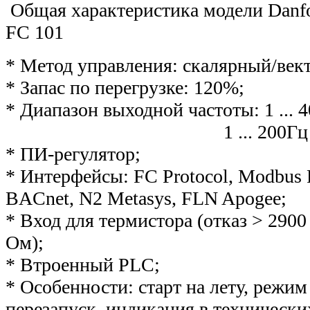
Общая характеристика модели Danf
FC 101
* Метод управления: скалярный/век
* Запас по перегрузке: 120%;
* Диапазон выходной частоты: 1 ... 
1 ... 200Гц в векто
* ПИ-регулятор;
* Интерфейсы: FC Protocol, Modbus 
BACnet, N2 Metasys, FLN Apogee;
* Вход для термистора (отказ > 2900
Ом);
* Втроенный PLС;
* Особенности: старт на лету, режим
перезапуск, индикация в технически