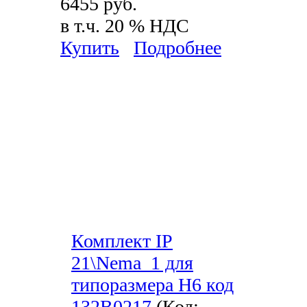
6455 руб.
в т.ч. 20 % НДС
Купить
Подробнее
Комплект IP
21\Nema_1 для
типоразмера H6 код
132B0217
(Код: