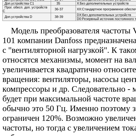
Доп.устройства С1
35
Х:Без дополнительных устройств
Прог. обесп. доп. устройств
36-37
ХХ:Стандартное программное обеспе
С
DX:Без дополнительных устройств
Доп.устройства D
38-39
D0:Резервный источник постоянного 
Модель преобразователя частоты 
101 компании Danfoss предназначен
с "вентиляторной нагрузкой". К так
относятся механизмы, момент на ва
увеличивается квадратично относит
вращения: вентиляторы, насосы цен
компрессоры и др. Следовательно - 
будет при максимальной частоте вра
обычно это 50 Гц. Именно поэтому з
ограничен 120%. Возможно увеличе
частоты, но тогда с увеличением ток