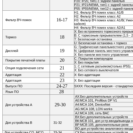
P20: IP20,
тип1 с задней панелью
P21: IP21/NEMA, тип1 с задней панел
P55: IP55/NEMA, тип12 с задней пане
H1: Фильтр ВЧ помех класс A1/В
H2: Фильтр ВЧ помех класс A2
16-17
Фильтр ВЧ-помех
H3: Фильтр ВЧ помех класс A1/B( Ум
кабеля)
H4: Фильтр ВЧ помех класс A2/A1
X: Без встроенного тормозного преры
B: С тормозным прерывателем (1,5 - 2
18
Тормоз
T: Безопасная остановка
U: Безопасная остановка + тормоз
G: Графическая панельместного упр
19
Дисплей
N: Цифровая панель местного управл
Х: Без панели местного управления
С: Покрытие компаундом
20
Покрытие печатной платы
Х: Без покрытия
1: С сетевым разъемом(только IP55)
21
Опция подключения сети
Х: Без сетевого выключателя
22
Адаптация
X: Без адаптации
23
Адаптация
X: Без адаптации
24-27
Выпуск ПО
SXXX: Последняя версия - стандартн
28
Язык ПО
АХ:Без дополнительных устройств
А0:МСА 101, Profibus DP V1
29-30
А4:МСА 104,
DeviceNet
Доп.устройства А
AG:МСА 108,
LON works
AJ:МСА 109, сеть ВАС
ВХ:Без дополнительных устройств
ВК:МСВ 101, доп.устр.ввода/вывода 
Доп.устройства В
31-32
ВР:МСВ 105, дополнительные реле
ВО:доп.устройство аналогового ввод
Доп.устройства СО, МСО
33-34
СХ:Без дополнительных устройств