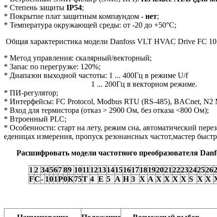
* Степень защиты
IP54
;
* Покрытие плат защитным компаундом -
нет
;
* Температура окружающей среды: от -20 до +50°С;
Общая характеристика модели Danfoss VLT HVAC Drive FC 10
* Метод управления: скалярный/векторный;
* Запас по перегрузке: 120%;
* Диапазон выходной частоты: 1 ... 400Гц в режиме U/f
1 ... 200Гц в векторном режиме.
* ПИ-регулятор;
* Интерфейсы: FC Protocol, Modbus RTU (RS-485), BACnet, N2 
* Вход для термистора (отказ > 2900 Ом, без отказа <800 Ом);
* Втроенный PLС;
* Особенности: старт на лету, режим сна, автоматический пере
еденицах измерения, пропуск резонансных частот,мастер быс
Расшифровать модели частотного преобразователя Danf
1
2
3
4
5
6
7
8
9
10
11
12
13
14
15
16
17
18
19
20
21
22
23
24
25
26
F
C
-
1
0
1
P
0
К
75
Т
4
E
5
А
H
3
X
А
Х
X
X
X
S
X
X