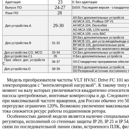
23
Адаптация
X: Без адаптации
24-27
Выпуск ПО
SXXX: Последняя версия - стандартн
28
Язык ПО
АХ:Без дополнительных устройств
А0:МСА 101, Profibus DP V1
29-30
А4:МСА 104,
DeviceNet
Доп.устройства А
AG:МСА 108,
LON works
AJ:МСА 109, сеть ВАС
ВХ:Без дополнительных устройств
ВК:МСВ 101, доп.устр.ввода/вывода 
Доп.устройства В
31-32
ВР:МСВ 105, дополнительные реле
ВО:доп.устройство аналогового ввод
Доп.устройства СО, МСО
33-34
СХ:Без дополнительных устройств
Доп.устройства С1
35
Х:Без дополнительных устройств
Прог. обесп. доп. устройств
36-37
ХХ:Стандартное программное обеспе
С
DX:Без дополнительных устройств
Доп.устройства D
38-39
D0:Резервный источник постоянного 
Модель преобразователя частоты VLT HVAC Drive FC 101 ком
электроприводов с "вентиляторной нагрузкой". К такому типу 
момент на валу которых увеличивается квадратично относител
насосы центробежные, винтовые компрессоры и др. Следовател
при максимальной частоте вращения, для России обычно это 50
перегрузке ограничен 120%. Возможно увеличение максимально
тока снижается ресурс работы подшипников ротора.
Особенностью данной модели является наличие специальных
регулятора, исполнений со степенью защиты IP 20, IP 21 и IP 5
связи по последовательной линии связи, встроенного ПЛК, фи