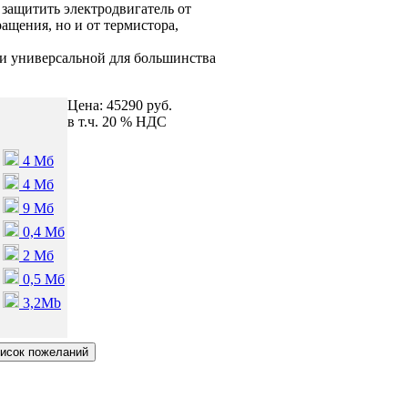
ь защитить электродвигатель от
ращения, но и от термистора,
 и универсальной для большинства
Цена:
45290 руб.
в т.ч. 20 % НДС
4 Мб
4 Мб
9 Мб
0,4 Мб
2 Мб
0,5 Мб
3,2Mb