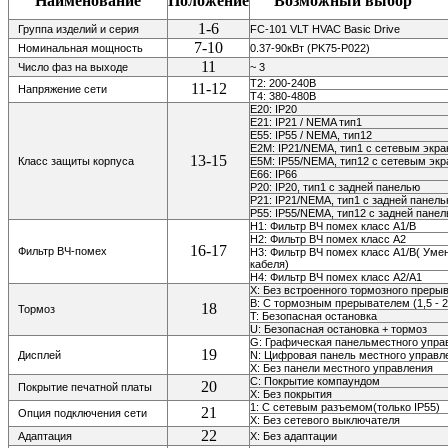
Наименование
Положение
Возможный выбор
1-6
Группа изделий и серия
FC-101 VLT HVAC Basic Drive
7-10
Номинальная мощность
0.37-90кВт (PK75-P022)
11
Число фаз на выходе
~ 3
Т2: 200-240В
11-12
Напряжение сети
Т4: 380-480В
E20: IP20
E21: IP21 / NEMA тип1
E55: IP55 / NEMA, тип12
E2M: IP21/NEMA, тип1 с сетевым экр
13-15
Класс защиты корпуса
E5M: IP55/NEMA, тип12 с сетевым эк
E66: IP66
P20: IP20,
тип1 с задней панелью
P21: IP21/NEMA, тип1 с задней панел
P55: IP55/NEMA, тип12 с задней пане
H1: Фильтр ВЧ помех класс A1/В
H2: Фильтр ВЧ помех класс A2
16-17
Фильтр ВЧ-помех
H3: Фильтр ВЧ помех класс A1/B( Ум
кабеля)
H4: Фильтр ВЧ помех класс A2/A1
X: Без встроенного тормозного преры
B: С тормозным прерывателем (1,5 - 2
18
Тормоз
T: Безопасная остановка
U: Безопасная остановка + тормоз
G: Графическая панельместного упр
19
Дисплей
N: Цифровая панель местного управл
Х: Без панели местного управления
С: Покрытие компаундом
20
Покрытие печатной платы
Х: Без покрытия
1: С сетевым разъемом(только IP55)
21
Опция подключения сети
Х: Без сетевого выключателя
22
Адаптация
X: Без адаптации