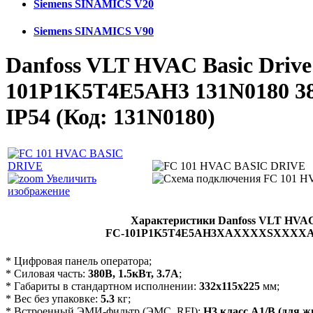
Siemens SINAMICS V20
Siemens SINAMICS V90
Danfoss VLT HVAC Basic Drive
101P1K5T4E5АH3 131N0180 38
IP54
(Код:
131N0180
)
Увеличить
изображение
Характеристики Danfoss VLT HVAC 
FC-101P1K5T4E5AH3XAХXXXSXXX
* Цифровая панель оператора;
* Силовая часть:
380В, 1.5кВт, 3.7А
;
* Габариты в стандартном исполнении:
332х115х225
мм;
* Вес без упаковке:
5.3
кг;
* Встроенный ЭМИ-фильтр (ЭМС, RFI):
Н3 класс А1/В (для ж