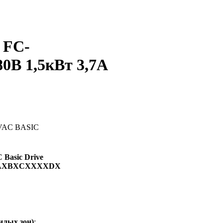
 FC-
0В 1,5кВт 3,7А
Basic Drive
XAXBXCXXXXDX
илых зон)
;