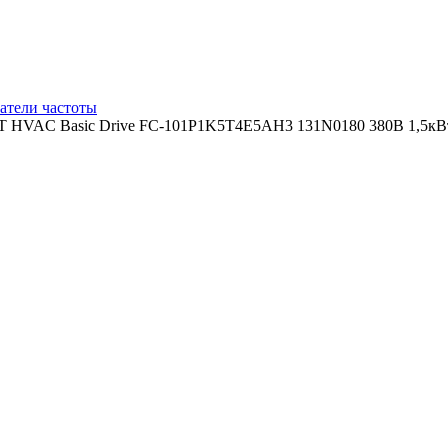
атели частоты
T HVAC Basic Drive FC-101P1K5T4E5АH3 131N0180 380В 1,5кВт