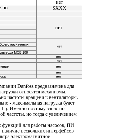
нет
SXXX
ое ПО
нет
общего назначения
нет
а/вывода МСВ 109
нет
нет
чение
нет
нет
тока
нет
пании Danfoss предназначена для
нагрузки относятся механизмы,
ьно частоты вращения: вентиляторы,
ьно - максимальная нагрузка будет
 Гц. Именно поэтому запас по
й частоты, но тогда с увеличением
 функций для работы насосов, ПИ
4, наличие нескольких интерфейсов
льтра электромагнитной