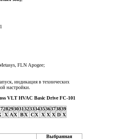
1
Metasys, FLN Apogee;
запуск, индикация в технических
трой настройки.
oss VLT HVAC Basic Drive FC-101
27
28
29
30
31
32
33
34
35
36
37
38
39
X
X
A
X
В
X
C
X
X
X
X
D
X
Выбранная