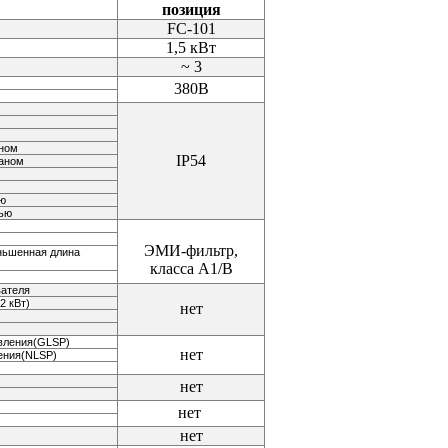
позиция
FC-101
1,5 кВт
~ 3
380В
аном
IP54
раном
ью
лью
ЭМИ-фильтр,
еньшенная длина
класса A1/В
вателя
2 кВт)
нет
авления(GLSP)
нет
ения(NLSP)
нет
нет
нет