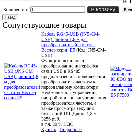
в 
В корзину
Количество:
Сопутствующие товары
Кабель RG45-USB (JN5-CM-
USB) длиной 1,8 м для
преобразователей частоты
Веспер серии E5
(Код:
JN5-CM-
USB
)
Функции: выполняет
преобразование интерфейса
связи USB в RS485,
предназначен для подключения
преобразователя частоты к
персональному компьютеру.
Необходим для управления,
настройки и конфигурирования
преобразователя частоты, а
также просмотра текущих
показаний ПЧ. Длина 1,8 м.
3256 руб.
в т.ч. 20 % НДС
Купить
Подробнее