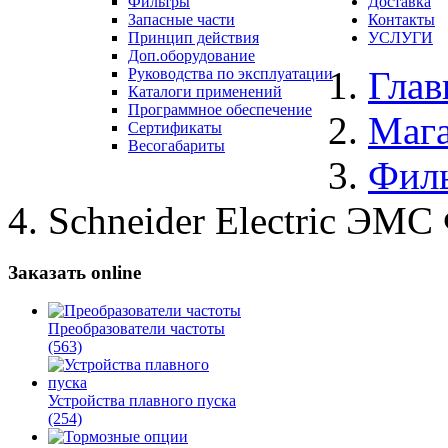
Фильтры
Доставка
Запасные части
Контакты
Принцип действия
УСЛУГИ
Доп.оборудование
Глав
Руководства по эксплуатации
Каталоги применений
Программное обеспечение
Маг
Сертификаты
Весогабариты
Фил
Schneider Electric ЭМ
Заказать online
Преобразователи частоты
(563)
Устройства плавного пуска
(254)